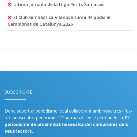
Última jornada de la Lliga Petits Samurais
El Club Gimnàstica Vilanova suma 44 podis al
Campionat de Catalunya 2026
SUBSCRIU-TE
Dona suport al periodisme local col·laborant amb nosaltres i fes-
te’n subscriptor per només 1€ setmanal sense permanència.
El
periodisme de proximitat necessita del compromís dels
seus lectors.