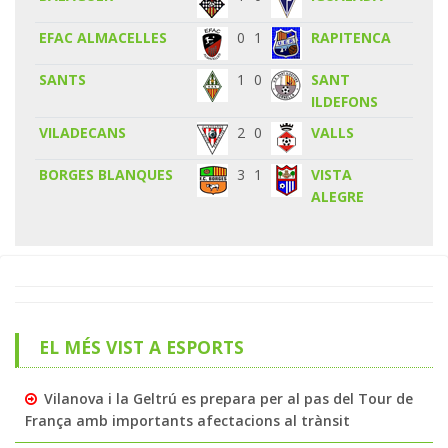
EFAC ALMACELLES
0
1
RAPITENCA
SANTS
1
0
SANT
ILDEFONS
VILADECANS
2
0
VALLS
BORGES BLANQUES
3
1
VISTA
ALEGRE
EL MÉS VIST A ESPORTS
Vilanova i la Geltrú es prepara per al pas del Tour de
França amb importants afectacions al trànsit