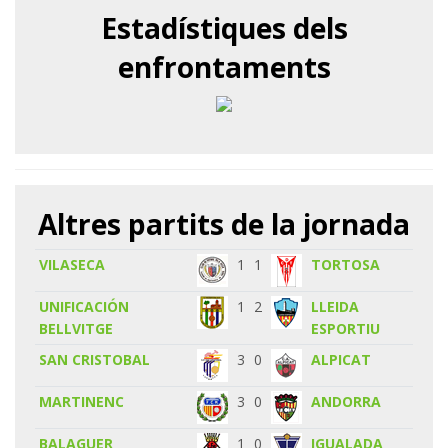
Estadístiques dels
enfrontaments
Altres partits de la jornada
VILASECA
1
1
TORTOSA
UNIFICACIÓN
1
2
LLEIDA
BELLVITGE
ESPORTIU
SAN CRISTOBAL
3
0
ALPICAT
MARTINENC
3
0
ANDORRA
BALAGUER
1
0
IGUALADA