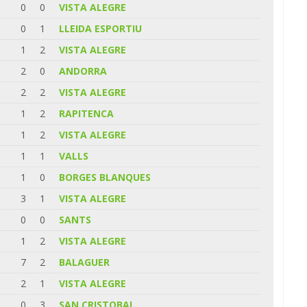
0
0
VISTA ALEGRE
0
1
LLEIDA ESPORTIU
1
2
VISTA ALEGRE
2
0
ANDORRA
2
2
VISTA ALEGRE
1
2
RAPITENCA
1
2
VISTA ALEGRE
1
1
VALLS
1
0
BORGES BLANQUES
3
1
VISTA ALEGRE
0
0
SANTS
1
2
VISTA ALEGRE
7
2
BALAGUER
2
1
VISTA ALEGRE
0
3
SAN CRISTOBAL