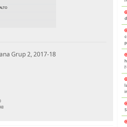
r
ALTO
d
c
p
ana Grup 2, 2017-18
h
l
l
i
0
48
S