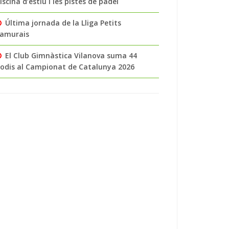
iscina d’estiu i les pistes de pàdel
Última jornada de la Lliga Petits
amurais
El Club Gimnàstica Vilanova suma 44
odis al Campionat de Catalunya 2026