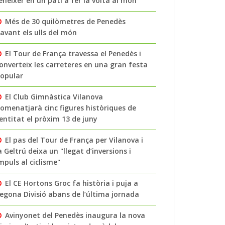
enéixer en un pati a fer la volta al món
Més de 30 quilòmetres de Penedès
avant els ulls del món
El Tour de França travessa el Penedès i
onverteix les carreteres en una gran festa
opular
El Club Gimnàstica Vilanova
omenatjarà cinc figures històriques de
’entitat el pròxim 13 de juny
El pas del Tour de França per Vilanova i
a Geltrú deixa un "llegat d’inversions i
mpuls al ciclisme"
El CE Hortons Groc fa història i puja a
egona Divisió abans de l’última jornada
Avinyonet del Penedès inaugura la nova