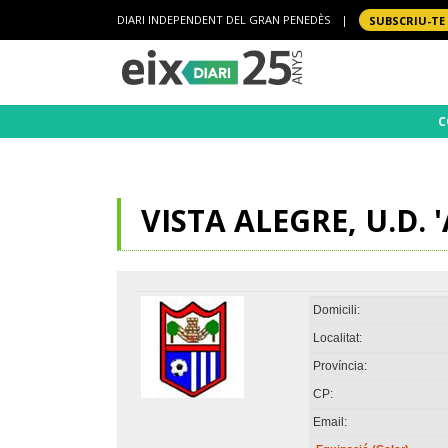
DIARI INDEPENDENT DEL GRAN PENEDÈS
|
SUBSCRIU-TE
C
VISTA ALEGRE, U.D. '
Domicili:
Localitat:
Província:
CP:
Email: