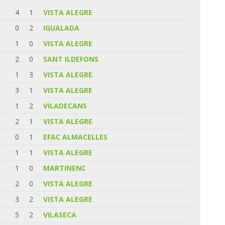
4
1
VISTA ALEGRE
0
2
IGUALADA
1
0
VISTA ALEGRE
2
0
SANT ILDEFONS
1
3
VISTA ALEGRE
3
1
VISTA ALEGRE
1
2
VILADECANS
2
1
VISTA ALEGRE
0
1
EFAC ALMACELLES
1
1
VISTA ALEGRE
1
0
MARTINENC
2
0
VISTA ALEGRE
3
2
VISTA ALEGRE
5
2
VILASECA