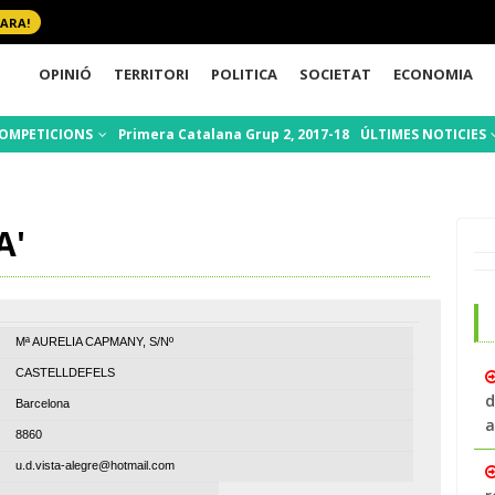
 ARA!
OPINIÓ
TERRITORI
POLITICA
SOCIETAT
ECONOMIA
OMPETICIONS
Primera Catalana Grup 2, 2017-18
ÚLTIMES NOTICIES
A'
Mª AURELIA CAPMANY, S/Nº
CASTELLDEFELS
d
Barcelona
a
8860
u.d.vista-alegre@hotmail.com