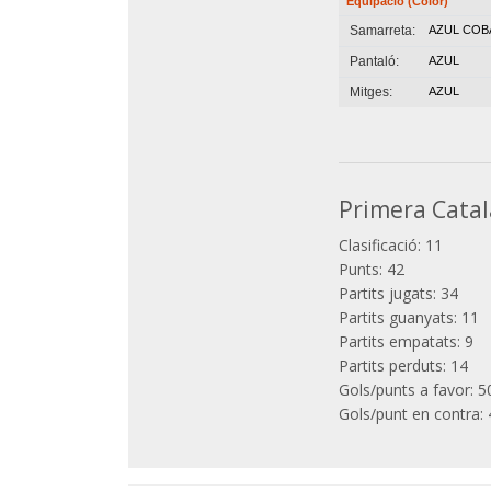
Equipació (Color)
Samarreta:
AZUL COB
Pantaló:
AZUL
Mitges:
AZUL
Primera Catal
Clasificació: 11
Punts: 42
Partits jugats: 34
Partits guanyats: 11
Partits empatats: 9
Partits perduts: 14
Gols/punts a favor: 5
Gols/punt en contra: 