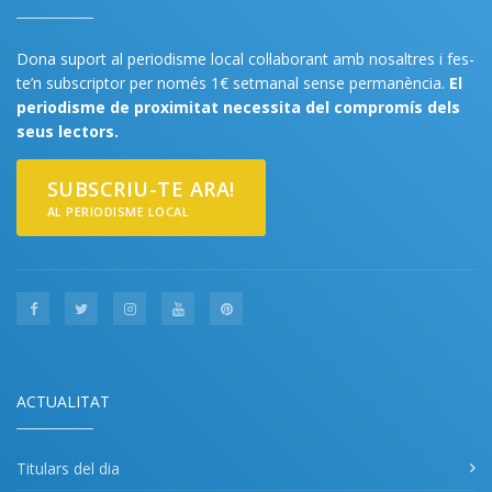
Dona suport al periodisme local col·laborant amb nosaltres i fes-
te’n subscriptor per només 1€ setmanal sense permanència.
El
periodisme de proximitat necessita del compromís dels
seus lectors.
SUBSCRIU-TE ARA!
AL PERIODISME LOCAL
ACTUALITAT
Titulars del dia