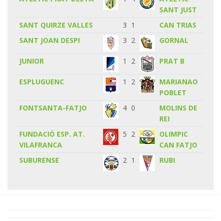
SANT JUST
SANT QUIRZE VALLES
3
1
CAN TRIAS
SANT JOAN DESPI
3
2
GORNAL
JUNIOR
1
2
PRAT B
ESPLUGUENC
1
2
MARIANAO
POBLET
FONTSANTA-FATJO
4
0
MOLINS DE
REI
FUNDACIÓ ESP. AT.
5
2
OLIMPIC
VILAFRANCA
CAN FATJO
SUBURENSE
2
1
RUBI