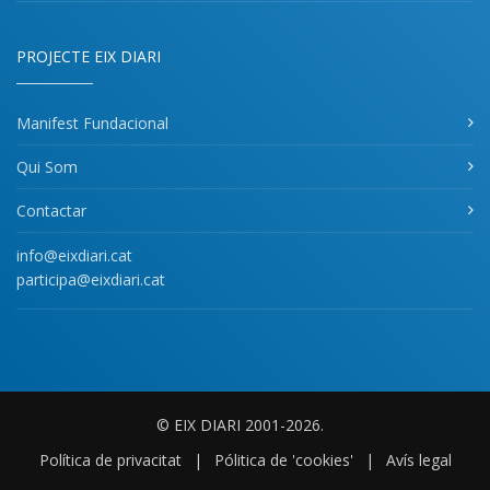
PROJECTE EIX DIARI
Manifest Fundacional
Qui Som
Contactar
info@eixdiari.cat
participa@eixdiari.cat
© EIX DIARI 2001-2026.
Política de privacitat
|
Pólitica de 'cookies'
|
Avís legal