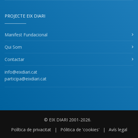
PROJECTE EIX DIARI
Manifest Fundacional
Qui Som
Contactar
info@eixdiari.cat
participa@eixdiari.cat
© EIX DIARI 2001-2026.
Política de privacitat
|
Pólitica de 'cookies'
|
Avís legal