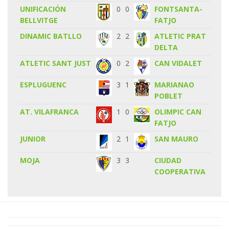
UNIFICACIÓN
0
0
FONTSANTA-
BELLVITGE
FATJO
DINAMIC BATLLO
2
2
ATLETIC PRAT
DELTA
ATLETIC SANT JUST
0
2
CAN VIDALET
ESPLUGUENC
3
1
MARIANAO
POBLET
AT. VILAFRANCA
1
0
OLIMPIC CAN
FATJO
JUNIOR
2
1
SAN MAURO
MOJA
3
3
CIUDAD
COOPERATIVA