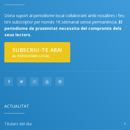
Dona suport al periodisme local col·laborant amb nosaltres i fes-
te’n subscriptor per només 1€ setmanal sense permanència.
El
periodisme de proximitat necessita del compromís dels
seus lectors.
SUBSCRIU-TE ARA!
AL PERIODISME LOCAL
ACTUALITAT
Titulars del dia