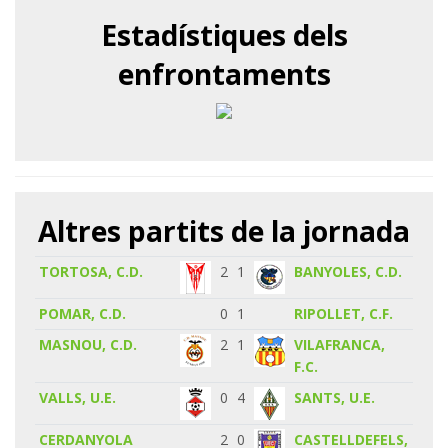
Estadístiques dels
enfrontaments
Altres partits de la jornada
TORTOSA, C.D.
2
1
BANYOLES, C.D.
POMAR, C.D.
0
1
RIPOLLET, C.F.
MASNOU, C.D.
2
1
VILAFRANCA,
F.C.
VALLS, U.E.
0
4
SANTS, U.E.
CERDANYOLA
2
0
CASTELLDEFELS,