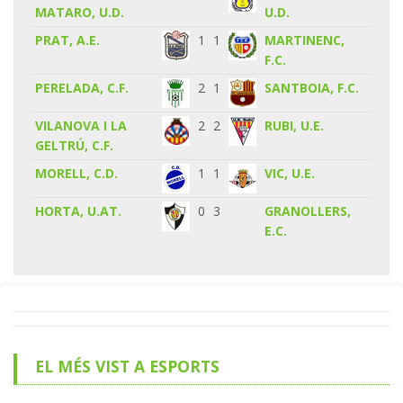
MATARO, U.D.
U.D.
PRAT, A.E.
1
1
MARTINENC,
F.C.
PERELADA, C.F.
2
1
SANTBOIA, F.C.
VILANOVA I LA
2
2
RUBI, U.E.
GELTRÚ, C.F.
MORELL, C.D.
1
1
VIC, U.E.
HORTA, U.AT.
0
3
GRANOLLERS,
E.C.
EL MÉS VIST A ESPORTS