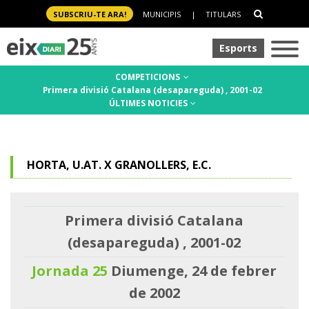
SUBSCRIU-TE ARA!
MUNICIPIS
|
TITULARS
Esports
COMPETICIONS
Primera divisió Catalana (desapareguda) , 2001-02
ÚLTIMES NOTICIES
HORTA, U.AT. X GRANOLLERS, E.C.
Primera divisió Catalana
(desapareguda) , 2001-02
Jornada 25
Diumenge, 24 de febrer
de 2002