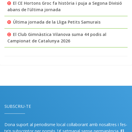
El CE Hortons Groc fa història i puja a Segona Divisió
abans de l’última jornada
Última jornada de la Lliga Petits Samurais
El Club Gimnàstica Vilanova suma 44 podis al
Campionat de Catalunya 2026
SUBSCRIU-TE
Dona suport al periodisme local col·laborant amb nosaltres i fes-
te’n subscriptor per només 1€ setmanal sense permanència.
El