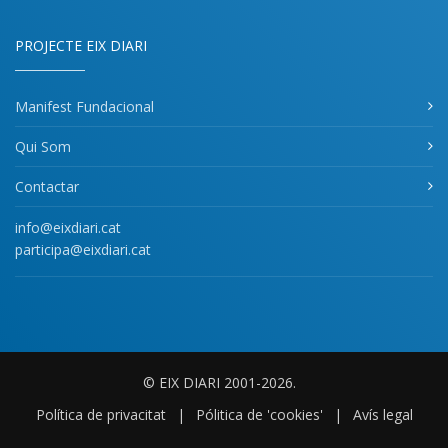
PROJECTE EIX DIARI
Manifest Fundacional
Qui Som
Contactar
info@eixdiari.cat
participa@eixdiari.cat
© EIX DIARI 2001-2026.
Política de privacitat
|
Pólitica de 'cookies'
|
Avís legal