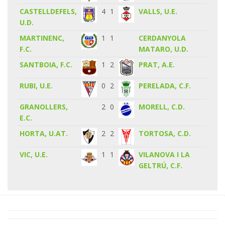
CASTELLDEFELS,
4
1
VALLS, U.E.
U.D.
MARTINENC,
1
1
CERDANYOLA
F.C.
MATARO, U.D.
SANTBOIA, F.C.
1
2
PRAT, A.E.
RUBI, U.E.
0
2
PERELADA, C.F.
GRANOLLERS,
2
0
MORELL, C.D.
E.C.
HORTA, U.AT.
2
2
TORTOSA, C.D.
VIC, U.E.
1
1
VILANOVA I LA
GELTRÚ, C.F.