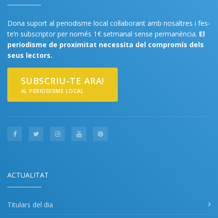
Dona suport al periodisme local col·laborant amb nosaltres i fes-
te’n subscriptor per només 1€ setmanal sense permanència.
El
periodisme de proximitat necessita del compromís dels
seus lectors.
SUBSCRIU-TE ARA!
AL PERIODISME LOCAL
ACTUALITAT
Titulars del dia