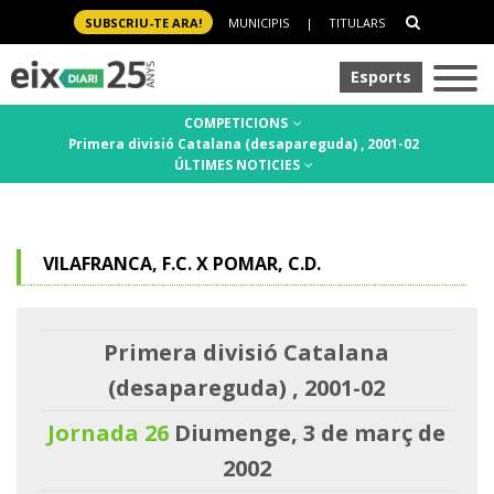
SUBSCRIU-TE ARA!
MUNICIPIS
|
TITULARS
Esports
COMPETICIONS
Primera divisió Catalana (desapareguda) , 2001-02
ÚLTIMES NOTICIES
VILAFRANCA, F.C. X POMAR, C.D.
Primera divisió Catalana
(desapareguda) , 2001-02
Jornada 26
Diumenge, 3 de març de
2002