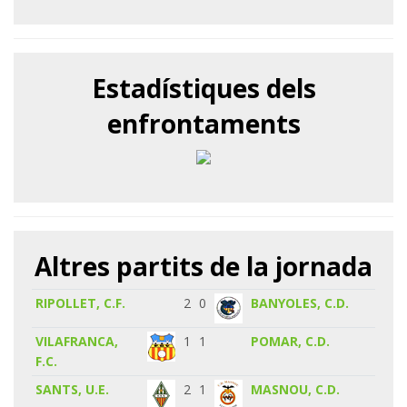
Estadístiques dels
enfrontaments
Altres partits de la jornada
RIPOLLET, C.F.
2
0
BANYOLES, C.D.
VILAFRANCA,
1
1
POMAR, C.D.
F.C.
SANTS, U.E.
2
1
MASNOU, C.D.