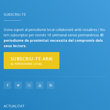
SUBSCRIU-TE
Dona suport al periodisme local col·laborant amb nosaltres i fes-
te’n subscriptor per només 1€ setmanal sense permanència.
El
periodisme de proximitat necessita del compromís dels
seus lectors.
SUBSCRIU-TE ARA!
AL PERIODISME LOCAL
ACTUALITAT