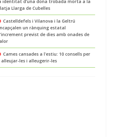
a identitat d’una dona trobada morta a la
latja Llarga de Cubelles
Castelldefels i Vilanova i la Geltrú
ncapçalen un rànquing estatal
'increment previst de dies amb onades de
alor
Cames cansades a l'estiu: 10 consells per
 alleujar-les i alleugerir-les