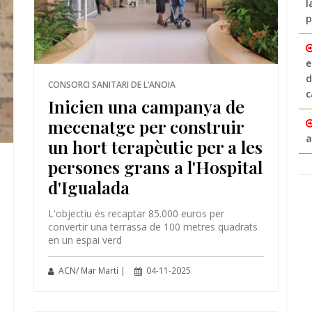
l
p
e
d
CONSORCI SANITARI DE L’ANOIA
c
Inicien una campanya de
mecenatge per construir
a
un hort terapèutic per a les
persones grans a l'Hospital
d'Igualada
L'objectiu és recaptar 85.000 euros per
convertir una terrassa de 100 metres quadrats
en un espai verd
ACN/ Mar Martí |
04-11-2025