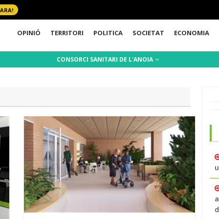
 ARA!
OPINIÓ
TERRITORI
POLITICA
SOCIETAT
ECONOMIA
CONSORCI SANITARI DE L'ANOIA
u
a
d