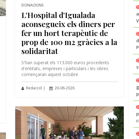
DONACIONS
L'Hospital d'Igualada
a
V
aconsegueix els diners per
fer un hort terapèutic de
prop de 100 m2 gràcies a la
d
P
solidaritat
S'han superat els 113.000 euros procedents
t
d'entitats, empreses i particulars i les obres
començaran aquest octubre
g
Redacció |
20-06-2026
p
p
c