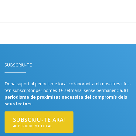
SUBSCRIU-TE
Dona suport al periodisme local col·laborant amb nosaltres i fes-
te’n subscriptor per només 1€ setmanal sense permanència.
El
periodisme de proximitat necessita del compromís dels
seus lectors.
SUBSCRIU-TE ARA!
AL PERIODISME LOCAL