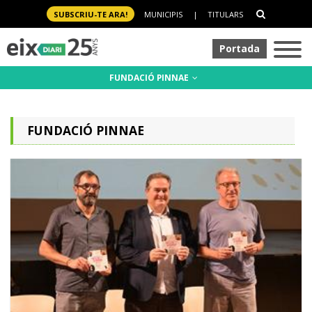
SUBSCRIU-TE ARA!
MUNICIPIS
|
TITULARS
Portada
FUNDACIÓ PINNAE
FUNDACIÓ PINNAE