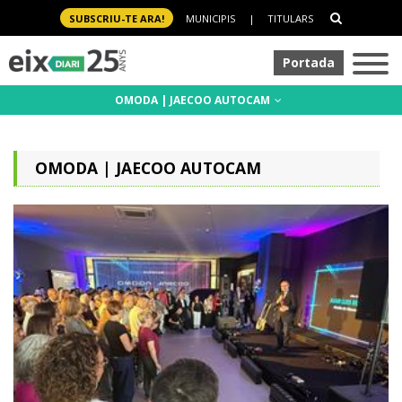
SUBSCRIU-TE ARA!
MUNICIPIS
|
TITULARS
Portada
OMODA | JAECOO AUTOCAM
OMODA | JAECOO AUTOCAM