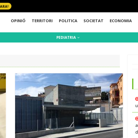
 ARA!
OPINIÓ
TERRITORI
POLITICA
SOCIETAT
ECONOMIA
PEDIATRIA
u
a
d