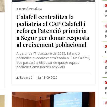
ATENCIÓ PRIMÀRIA
a
Calafell centralitza la
V
pediatria al CAP Calafell i
reforça l’atenció primària
d
a Segur per donar resposta
P
al creixement poblacional
t
A partir de l’1 d’octubre de 2025, l’atenció
pediàtrica quedarà centralitzada al CAP Calafell,
que passarà a disposar de quatre equips
g
pediàtrics amb horaris ampliats
p
Redacció |
11-09-2025
p
c