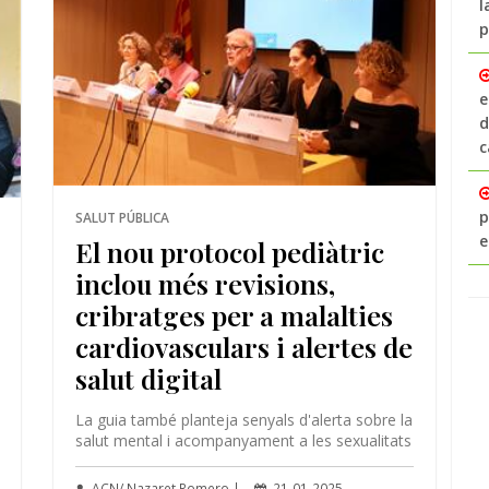
l
p
e
d
c
p
SALUT PÚBLICA
e
El nou protocol pediàtric
inclou més revisions,
cribratges per a malalties
cardiovasculars i alertes de
salut digital
La guia també planteja senyals d'alerta sobre la
salut mental i acompanyament a les sexualitats
ACN/ Nazaret Romero |
21-01-2025