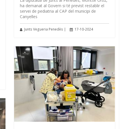
La diputada de Junts al Penedès, Montse Ortiz,
ha demanat al Govern si té previst restablir el
servei de pediatria al CAP del municipi de
Canyelles
Junts Vegueria Penedès |
17-10-2024