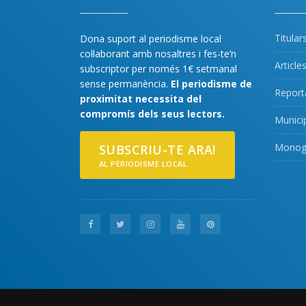
Titular
Dona suport al periodisme local
col·laborant amb nosaltres i fes-te’n
Article
subscriptor per només 1€ setmanal
sense permanència.
El periodisme de
Report
proximitat necessita del
compromís dels seus lectors.
Munici
Monogr
SUBSCRIU-TE ARA!
AL PERIODISME LOCAL