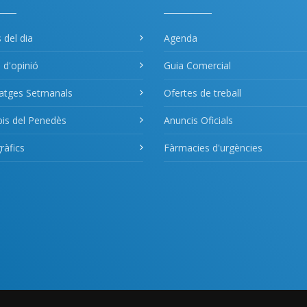
s del dia
Agenda
s d'opinió
Guia Comercial
atges Setmanals
Ofertes de treball
pis del Penedès
Anuncis Oficials
àfics
Fàrmacies d'urgències