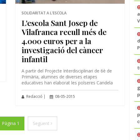
SOLIDARITAT A L'ESCOLA
a
L'escola Sant Josep de
V
Vilafranca recull més de
4.000 euros per a la
d
investigació del càncer
P
infantil
t
A partir del Projecte Interdisciplinari de 6è de
Primària, alumnes de diverses etapes
educatives han elaborat les polseres Candela
g
p
Redacció |
08-05-2015
p
c
ior
Següent
Pàgina 1
Següent