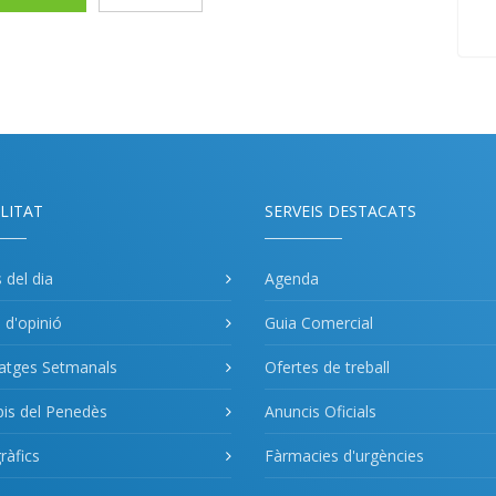
LITAT
SERVEIS DESTACATS
s del dia
Agenda
s d'opinió
Guia Comercial
atges Setmanals
Ofertes de treball
pis del Penedès
Anuncis Oficials
àfics
Fàrmacies d'urgències