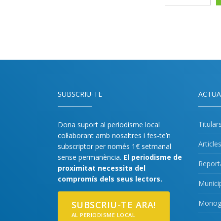
SUBSCRIU-TE
ACTUA
Titular
Dona suport al periodisme local
col·laborant amb nosaltres i fes-te’n
Article
subscriptor per només 1€ setmanal
sense permanència.
El periodisme de
Report
proximitat necessita del
compromís dels seus lectors.
Munici
Monogr
SUBSCRIU-TE ARA!
AL PERIODISME LOCAL