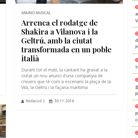
ANUNCI MUSICAL
a
Arrenca el rodatge de
V
Shakira a Vilanova i la
Geltrú, amb la ciutat
d
transformada en un poble
P
italià
t
Durant tot el matí, la cantant ha gravat a la
ciutat un nou anunci d'una companyia de
creuers que té com a escenaris la plaça de la
g
Vila, la Geltrú i la façana marítima
p
Redacció |
30-11-2016
p
c