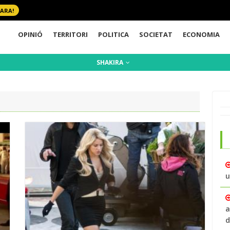
 ARA!
OPINIÓ
TERRITORI
POLITICA
SOCIETAT
ECONOMIA
SHAKIRA
u
a
d