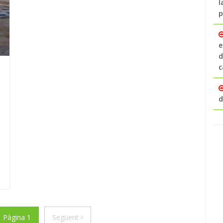
l
p
e
d
c
d
ior
Següent
Pàgina 1
Següent