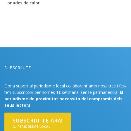
onades de calor
SUBSCRIU-TE
Dona suport al periodisme local col·laborant amb nosaltres i fes-
te’n subscriptor per només 1€ setmanal sense permanència.
El
periodisme de proximitat necessita del compromís dels
seus lectors.
SUBSCRIU-TE ARA!
AL PERIODISME LOCAL