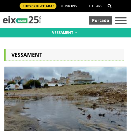
SUBSCRIU-TE ARA!
MUNICIPIS
|
TITULARS
Portada
VESSAMENT
VESSAMENT