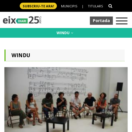
SUBSCRIU-TE ARA!
MUNICIPIS
|
TITULARS
Portada
WINDU
WINDU