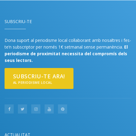
SUBSCRIU-TE
Dona suport al periodisme local col·laborant amb nosaltres i fes-
te’n subscriptor per només 1€ setmanal sense permanència.
El
periodisme de proximitat necessita del compromís dels
seus lectors.
SUBSCRIU-TE ARA!
AL PERIODISME LOCAL
ACTUALITAT