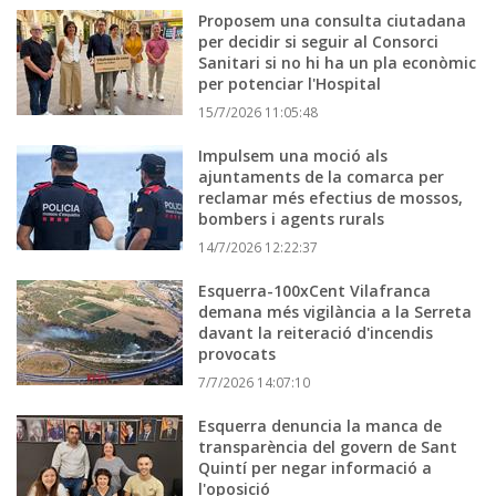
Proposem una consulta ciutadana
per decidir si seguir al Consorci
Sanitari si no hi ha un pla econòmic
per potenciar l'Hospital
15/7/2026 11:05:48
Impulsem una moció als
ajuntaments de la comarca per
reclamar més efectius de mossos,
bombers i agents rurals
14/7/2026 12:22:37
Esquerra-100xCent Vilafranca
demana més vigilància a la Serreta
davant la reiteració d'incendis
provocats
7/7/2026 14:07:10
Esquerra denuncia la manca de
transparència del govern de Sant
Quintí per negar informació a
l'oposició