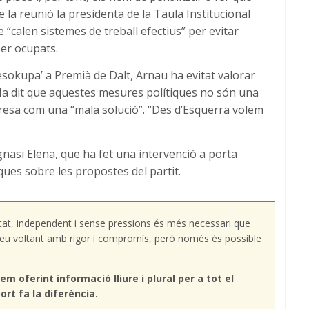
 la reunió la presidenta de la Taula Institucional
“calen sistemes de treball efectius” per evitar
ser ocupats.
sokupa’ a Premià de Dalt, Arnau ha evitat valorar
Ha dit que aquestes mesures polítiques no són una
presa com una “mala solució”. “Des d’Esquerra volem
 Ignasi Elena, que ha fet una intervenció a porta
ques sobre les propostes del partit.
tat, independent i sense pressions és més necessari que
l teu voltant amb rigor i compromís, però només és possible
em oferint informació lliure i plural per a tot el
ort fa la diferència.