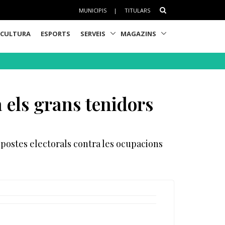
MUNICIPIS
|
TITULARS
CULTURA
ESPORTS
SERVEIS
MAGAZINS
a els grans tenidors
ropostes electorals contra les ocupacions