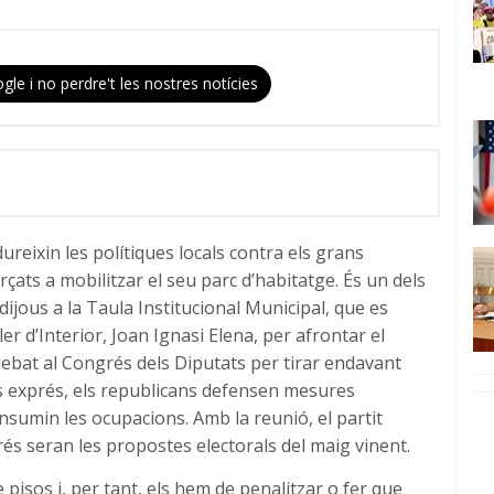
gle i no perdre't les nostres notícies
eixin les polítiques locals contra els grans
çats a mobilitzar el seu parc d’habitatge. És un dels
ijous a la Taula Institucional Municipal, que es
er d’Interior, Joan Ignasi Elena, per afrontar el
ebat al Congrés dels Diputats per tirar endavant
ons exprés, els republicans defensen mesures
onsumin les ocupacions. Amb la reunió, el partit
és seran les propostes electorals del maig vinent.
pisos i, per tant, els hem de penalitzar o fer que