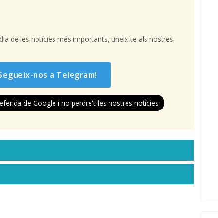
l dia de les notícies més importants, uneix-te als nostres
Segueix-nos a Telegram!
eferida de Google i no perdre't les nostres notícies