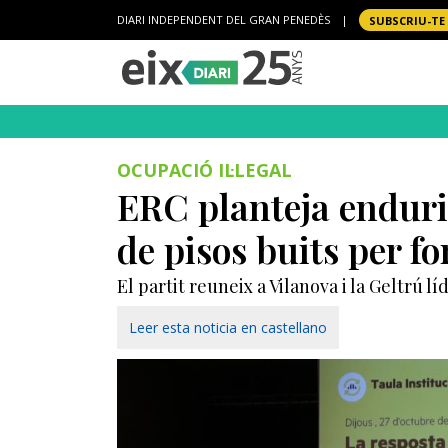
DIARI INDEPENDENT DEL GRAN PENEDÈS
|
SUBSCRIU-TE
OCUPACIÓ IL·LEGAL
ERC planteja endurir
de pisos buits per fo
El partit reuneix a Vilanova i la Geltrú 
Leer esta noticia en castellano