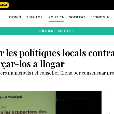
 ARA!
OPINIÓ
TERRITORI
POLITICA
SOCIETAT
ECONOMIA
POLITICA
PARTITS
 les polítiques locals contr
rçar-los a llogar
líders municipals i el conseller Elena per consensuar p