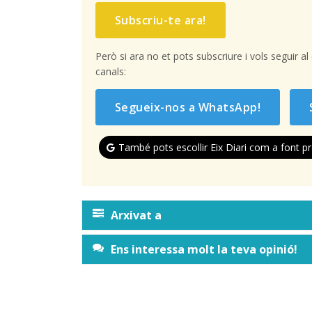
Subscriu-te ara!
Però si ara no et pots subscriure i vols seguir a
canals:
Segueix-nos a WhatsApp!
També pots escollir Eix Diari com a font pr
Arxivat a
Ens interessa molt la teva opinió!