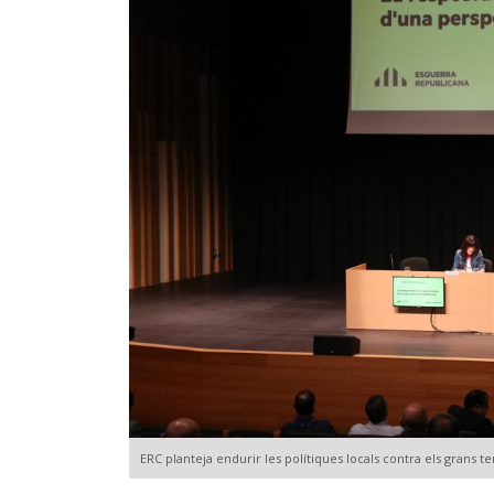
ERC planteja endurir les polítiques locals contra els grans te