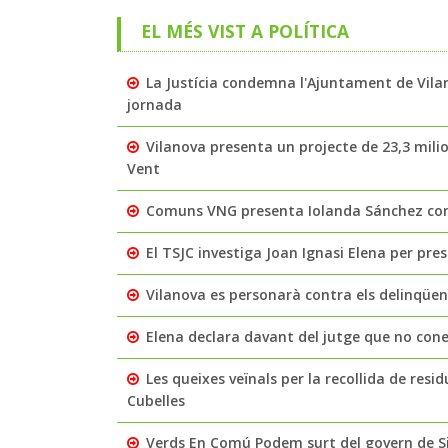
EL MÉS VIST A POLÍTICA
La Justícia condemna l'Ajuntament de Vila
jornada
Vilanova presenta un projecte de 23,3 milio
Vent
Comuns VNG presenta Iolanda Sánchez com 
El TSJC investiga Joan Ignasi Elena per pre
Vilanova es personarà contra els delinqüe
Elena declara davant del jutge que no coneix
Les queixes veïnals per la recollida de residu
Cubelles
Verds En Comú Podem surt del govern de Si