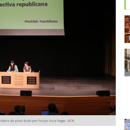
nidors de pisos buits per forçar-los a llogar. ACN