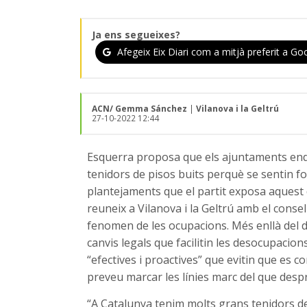
Ja ens segueixes?
Afegeix Eix Diari com a mitjà preferit a Goo
ACN/ Gemma Sánchez
|
Vilanova i la Geltrú
27-10-2022 12:44
Esquerra proposa que els ajuntaments endur
tenidors de pisos buits perquè se sentin for
plantejaments que el partit exposa aquest d
reuneix a Vilanova i la Geltrú amb el consell
fenomen de les ocupacions. Més enllà del d
canvis legals que facilitin les desocupaci
“efectives i proactives” que evitin que es c
preveu marcar les línies marc del que despr
“A Catalunya tenim molts grans tenidors de 