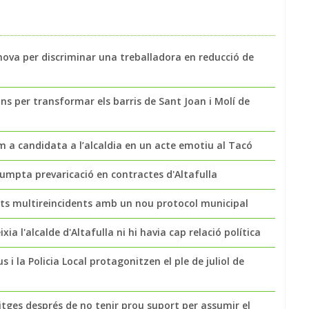
nova per discriminar una treballadora en reducció de
ns per transformar els barris de Sant Joan i Molí de
a candidata a l’alcaldia en un acte emotiu al Tacó
sumpta prevaricació en contractes d'Altafulla
nts multireincidents amb un nou protocol municipal
ia l'alcalde d'Altafulla ni hi havia cap relació política
s i la Policia Local protagonitzen el ple de juliol de
tges després de no tenir prou suport per assumir el