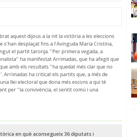
at aquest dijous a la nit la victòria a les eleccions
e s'han desplaçat fins a l'Avinguda Maria Cristina,
ngut el partit taronja. ''Per primera vegada, a
onalista'' ha manifestat Arrimadas, que ha afegit que
 i que amb els resultats ''ha quedat més clar que no
'. Arrimadas ha criticat els partits que, a més de
s una llei electoral que dona més escons a qui té
t per ''la convivència, el sentit comú i una
stòrica en què aconsegueix 36 diputats i