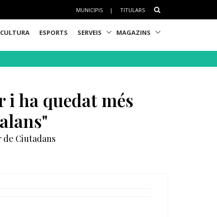
MUNICIPIS
|
TITULARS
CULTURA
ESPORTS
SERVEIS
MAGAZINS
r i ha quedat més
talans"
er de Ciutadans