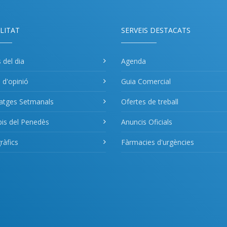
LITAT
SERVEIS DESTACATS
s del dia
Agenda
s d'opinió
Guia Comercial
atges Setmanals
Ofertes de treball
pis del Penedès
Anuncis Oficials
àfics
Fàrmacies d'urgències