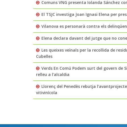
Comuns VNG presenta Iolanda Sánchez com 
El TSJC investiga Joan Ignasi Elena per pre
Vilanova es personarà contra els delinqüe
Elena declara davant del jutge que no coneix
Les queixes veïnals per la recollida de residu
Cubelles
Verds En Comú Podem surt del govern de Si
relleu a l'alcaldia
Llorenç del Penedès rebutja l’avantprojecte 
vitivinícola