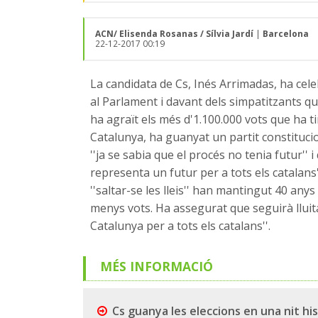
ACN/ Elisenda Rosanas / Sílvia Jardí
|
Barcelona
22-12-2017 00:19
La candidata de Cs, Inés Arrimadas, ha celebr
al Parlament i davant dels simpatitzants qu
ha agraït els més d'1.100.000 vots que ha ti
Catalunya, ha guanyat un partit constituci
''ja se sabia que el procés no tenia futur''
representa un futur per a tots els catalans'
''saltar-se les lleis'' han mantingut 40 any
menys vots. Ha assegurat que seguirà lluitan
Catalunya per a tots els catalans''.
MÉS INFORMACIÓ
Cs guanya les eleccions en una nit hi