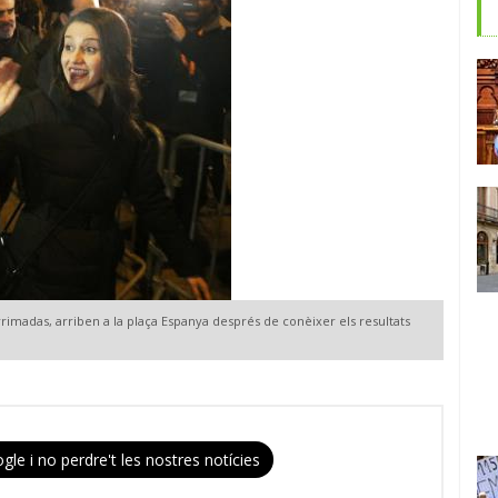
 Arrimadas, arriben a la plaça Espanya després de conèixer els resultats
gle i no perdre't les nostres notícies