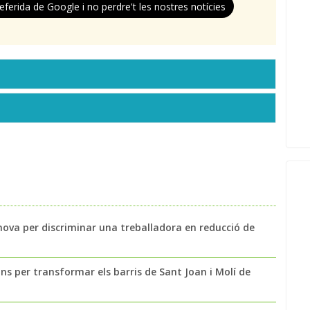
eferida de Google i no perdre't les nostres notícies
nova per discriminar una treballadora en reducció de
ns per transformar els barris de Sant Joan i Molí de