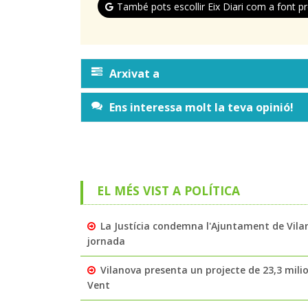
També pots escollir Eix Diari com a font pr
Arxivat a
Ens interessa molt la teva opinió!
EL MÉS VIST A POLÍTICA
La Justícia condemna l'Ajuntament de Vila
jornada
Vilanova presenta un projecte de 23,3 milio
Vent