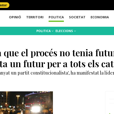
 ARA!
OPINIÓ
TERRITORI
POLITICA
SOCIETAT
ECONOMIA
POLITICA
ELECCIONS
 que el procés no tenia futu
a un futur per a tots els ca
yat un partit constitucionalista', ha manifestat la líd