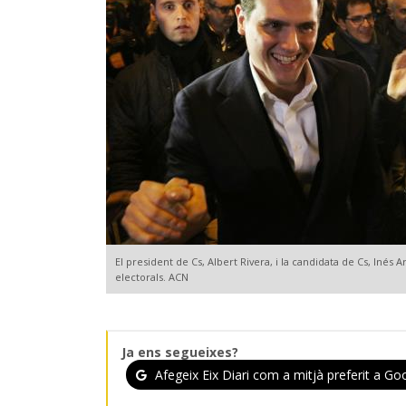
El president de Cs, Albert Rivera, i la candidata de Cs, Inés
electorals. ACN
Ja ens segueixes?
Afegeix Eix Diari com a mitjà preferit a Goo