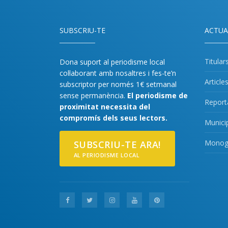
SUBSCRIU-TE
ACTUA
Titular
Dona suport al periodisme local
col·laborant amb nosaltres i fes-te’n
Article
subscriptor per només 1€ setmanal
sense permanència.
El periodisme de
Report
proximitat necessita del
compromís dels seus lectors.
Munici
Monogr
SUBSCRIU-TE ARA!
AL PERIODISME LOCAL