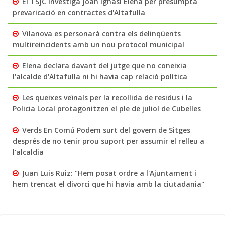
El TSJC investiga Joan Ignasi Elena per presumpta
prevaricació en contractes d'Altafulla
Vilanova es personarà contra els delinqüents
multireincidents amb un nou protocol municipal
Elena declara davant del jutge que no coneixia
l'alcalde d'Altafulla ni hi havia cap relació política
Les queixes veïnals per la recollida de residus i la
Policia Local protagonitzen el ple de juliol de Cubelles
Verds En Comú Podem surt del govern de Sitges
després de no tenir prou suport per assumir el relleu a
l'alcaldia
Juan Luis Ruiz: "Hem posat ordre a l'Ajuntament i
hem trencat el divorci que hi havia amb la ciutadania"