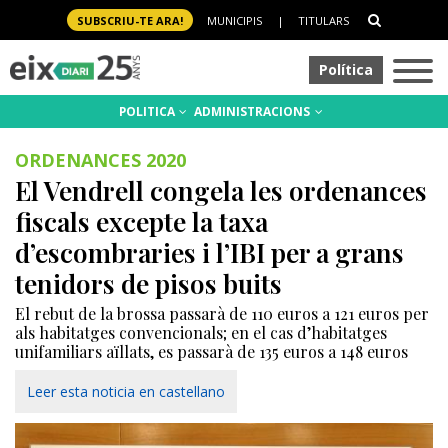
SUBSCRIU-TE ARA!
MUNICIPIS
|
TITULARS
Política
POLITICA
ADMINISTRACIONS
ORDENANCES 2020
El Vendrell congela les ordenances
fiscals excepte la taxa
d’escombraries i l’IBI per a grans
tenidors de pisos buits
El rebut de la brossa passarà de 110 euros a 121 euros per
als habitatges convencionals; en el cas d’habitatges
unifamiliars aïllats, es passarà de 135 euros a 148 euros
Leer esta noticia en castellano