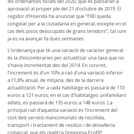
les ordenances fiscals del 2020, que es passaran a
aprovació al proper ple del 21 d’octubre de 2019. El
regidor d’Hisenda ha anunciat que “l’IBI queda
congelat per a la ciutadania en general, excepte en el
cas dels pisos desocupats de grans tenidors”, tal com
ja es va avançar fa dues setmanes.
L’ordenança que té una variació de caràcter general
és la d’escombraries per actualitzar una taxa que no
s’havia incrementat des del 2014. En concret,
l’increment és d’un 10% a raó d’una variació inferior
a l’1,8% anual, de mitjana, des de la darrera
actualització. Per a cada habitatge es passarà de 110
euros a 121 euros; en el cas d’habitatges unifamiliars
aïllats, es passarà de 135 euros a 148 euros. La
principal raó d’aquesta variació és l’increment del
cost dels serveis mancomunats de recollida,
transport i tractament de residus i de deixalleria
comarcal, que els realitza l’empresa EcoBP