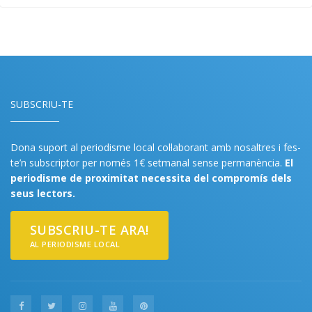
SUBSCRIU-TE
Dona suport al periodisme local col·laborant amb nosaltres i fes-
te’n subscriptor per només 1€ setmanal sense permanència.
El
periodisme de proximitat necessita del compromís dels
seus lectors.
SUBSCRIU-TE ARA!
AL PERIODISME LOCAL