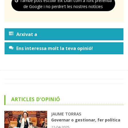
També pots escollir Eix Diari com a font preferida
de Google i no perdre't les nostres notícies
Arxivat a
Ens interessa molt la teva opinió!
ARTICLES D'OPINIÓ
JAUME TORRAS
Governar o gestionar, fer política
22-04-2025