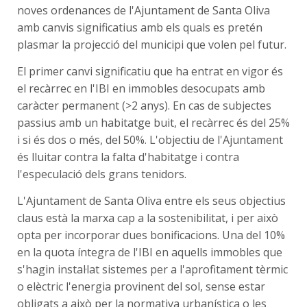
noves ordenances de l'Ajuntament de Santa Oliva
amb canvis significatius amb els quals es pretén
plasmar la projecció del municipi que volen pel futur.
El primer canvi significatiu que ha entrat en vigor és
el recàrrec en l'IBI en immobles desocupats amb
caràcter permanent (>2 anys). En cas de subjectes
passius amb un habitatge buit, el recàrrec és del 25%
i si és dos o més, del 50%. L'objectiu de l'Ajuntament
és lluitar contra la falta d'habitatge i contra
l'especulació dels grans tenidors.
L'Ajuntament de Santa Oliva entre els seus objectius
claus està la marxa cap a la sostenibilitat, i per això
opta per incorporar dues bonificacions. Una del 10%
en la quota íntegra de l'IBI en aquells immobles que
s'hagin instal·lat sistemes per a l'aprofitament tèrmic
o elèctric l'energia provinent del sol, sense estar
obligats a això per la normativa urbanística o les