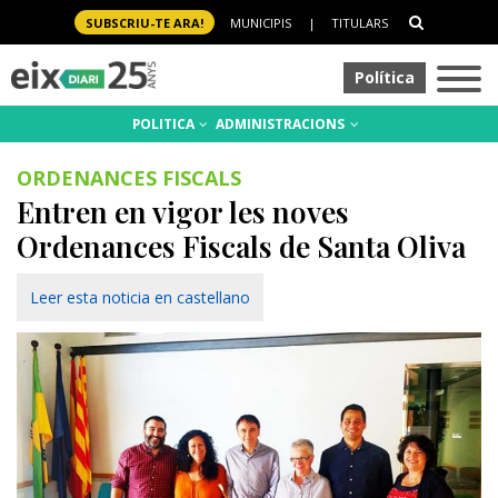
SUBSCRIU-TE ARA!
MUNICIPIS
|
TITULARS
Política
POLITICA
ADMINISTRACIONS
ORDENANCES FISCALS
Entren en vigor les noves
Ordenances Fiscals de Santa Oliva
Leer esta noticia en castellano