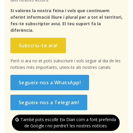
Si valores la nostra feina i vols que continuem
oferint informació lliure i plural per a tot el territori,
fes-te subscriptor avui. El teu suport fa la
diferència.
Subscriu-te ara!
Però si ara no et pots subscriure i vols seguir al dia de les
notícies més importants, uneix-te als nostres canals:
Segueix-nos a WhatsApp!
Segueix-nos a Telegram!
També pots escollir Eix Diari com a font preferida
de Google i no perdre't les nostres notícies