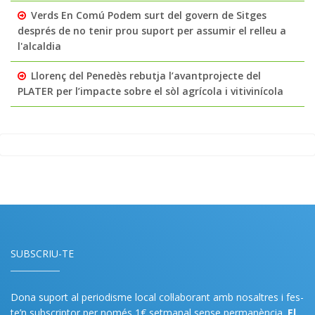
Verds En Comú Podem surt del govern de Sitges
després de no tenir prou suport per assumir el relleu a
l'alcaldia
Llorenç del Penedès rebutja l’avantprojecte del
PLATER per l’impacte sobre el sòl agrícola i vitivinícola
SUBSCRIU-TE
Dona suport al periodisme local col·laborant amb nosaltres i fes-
te’n subscriptor per només 1€ setmanal sense permanència.
El