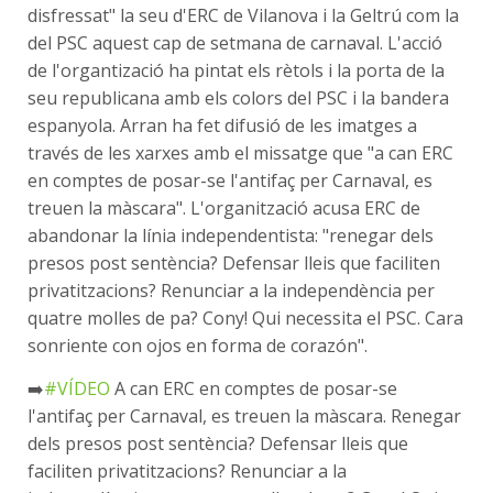
disfressat" la seu d'ERC de Vilanova i la Geltrú com la
del PSC aquest cap de setmana de carnaval. L'acció
de l'organtizació ha pintat els rètols i la porta de la
seu republicana amb els colors del PSC i la bandera
espanyola. Arran ha fet difusió de les imatges a
través de les xarxes amb el missatge que "a can ERC
en comptes de posar-se l'antifaç per Carnaval, es
treuen la màscara". L'organització acusa ERC de
abandonar la línia independentista: "renegar dels
presos post sentència? Defensar lleis que faciliten
privatitzacions? Renunciar a la independència per
quatre molles de pa? Cony! Qui necessita el PSC. Cara
sonriente con ojos en forma de corazón".
➡️
#VÍDEO
A can ERC en comptes de posar-se
l'antifaç per Carnaval, es treuen la màscara. Renegar
dels presos post sentència? Defensar lleis que
faciliten privatitzacions? Renunciar a la