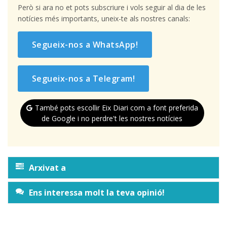
Però si ara no et pots subscriure i vols seguir al dia de les
notícies més importants, uneix-te als nostres canals:
Segueix-nos a WhatsApp!
Segueix-nos a Telegram!
També pots escollir Eix Diari com a font preferida
de Google i no perdre't les nostres notícies
Arxivat a
Ens interessa molt la teva opinió!