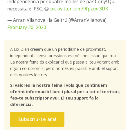
independència per quatre molles de pa? Cony! Qui
necessita el PSC. 😍
pic.twitter.com/9fpzcxr3UK
— Arran Vilanova i la Geltrú (@ArranVilanova)
February 20, 2020
A Eix Diari creiem que un periodisme de proximitat,
independent i sense pressions és més necessari que mai.
La nostra feina és explicar el que passa al teu voltant amb
rigor i compromís, però només és possible amb el suport
dels nostres lectors.
Si valores la nostra feina i vols que continuem
oferint informació lliure i plural per a tot el territori,
fes-te subscriptor avui. El teu suport fa la
diferència.
Subscriu-te ara!