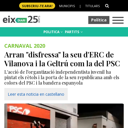
SUBSCRIU-TE ARA!
MUNICIPIS
|
TITULARS
Política
POLITICA
PARTITS
CARNAVAL 2020
Arran "disfressa" la seu d'ERC de
Vilanova i la Geltrú com la del PSC
L'acció de l'organtizació independentista juvenil ha
pintat els rètols i la porta de la seu republicana amb els
colors del PSC i la bandera espanyola
Leer esta noticia en castellano