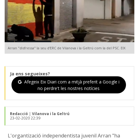
Arran "disfressa" la seu d'ERC de Vilanova i la Geltrú com la del PSC. EIX
Ja ens segueixes?
Afegeix Eix Diari com a mitjà preferit a Google i
no perdre't les nostres notícies
Redacció
|
Vilanova i la Geltrú
23-02-2020 22:39
L'organtizació independentista juvenil Arran "ha