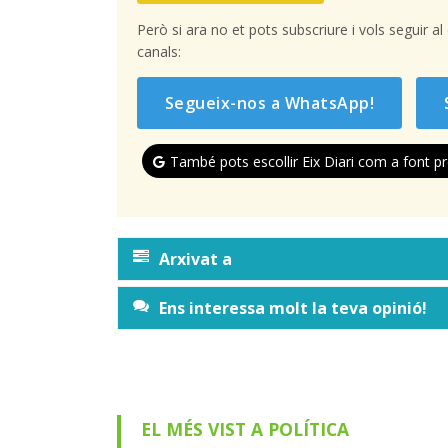
Però si ara no et pots subscriure i vols seguir a
canals:
Segueix-nos a WhatsApp!
També pots escollir Eix Diari com a font pr
Arxivat a
Ens interessa molt la teva opinió!
EL MÉS VIST A POLÍTICA