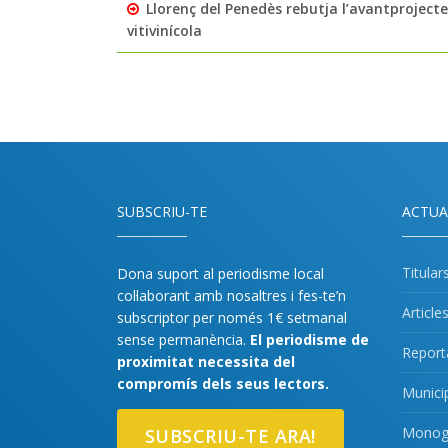
Llorenç del Penedès rebutja l’avantprojecte 
vitivinícola
SUBSCRIU-TE
ACTUA
Titular
Dona suport al periodisme local
col·laborant amb nosaltres i fes-te’n
Article
subscriptor per només 1€ setmanal
sense permanència.
El periodisme de
Report
proximitat necessita del
compromís dels seus lectors.
Munici
Monogr
SUBSCRIU-TE ARA!