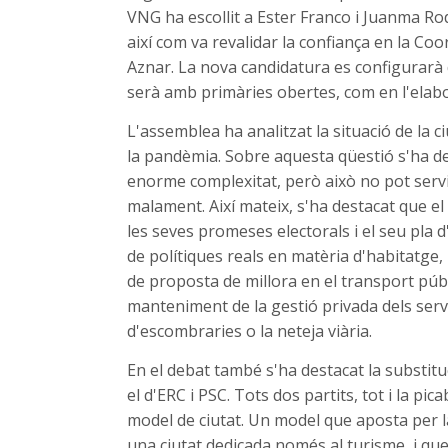
VNG ha escollit a Ester Franco i Juanma R
així com va revalidar la confiança en la Co
Aznar. La nova candidatura es configurarà de
serà amb primàries obertes, com en l'elab
L'assemblea ha analitzat la situació de la ci
la pandèmia. Sobre aquesta qüestió s'ha de
enorme complexitat, però això no pot servir
malament. Així mateix, s'ha destacat que e
les seves promeses electorals i el seu pla d
de polítiques reals en matèria d'habitatge,
de proposta de millora en el transport públi
manteniment de la gestió privada dels serve
d'escombraries o la neteja viària.
En el debat també s'ha destacat la substituc
el d'ERC i PSC. Tots dos partits, tot i la pi
model de ciutat. Un model que aposta per la
una ciutat dedicada només al turisme, i qu