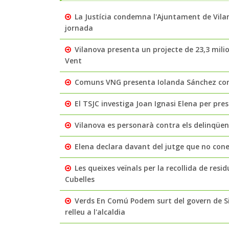
La Justícia condemna l'Ajuntament de Vila
jornada
Vilanova presenta un projecte de 23,3 milio
Vent
Comuns VNG presenta Iolanda Sánchez com 
El TSJC investiga Joan Ignasi Elena per pre
Vilanova es personarà contra els delinqüe
Elena declara davant del jutge que no coneix
Les queixes veïnals per la recollida de residu
Cubelles
Verds En Comú Podem surt del govern de Si
relleu a l'alcaldia