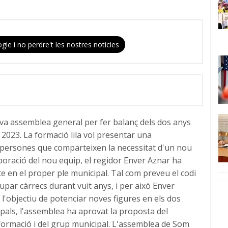
gle i no perdre't les nostres notícies
va assemblea general per fer balanç dels dos anys
2023. La formació lila vol presentar una
i persones que comparteixen la necessitat d'un nou
aboració del nou equip, el regidor Enver Aznar ha
te en el proper ple municipal. Tal com preveu el codi
par càrrecs durant vuit anys, i per això Enver
 l'objectiu de potenciar noves figures en els dos
ipals, l'assemblea ha aprovat la proposta del
 formació i del grup municipal. L'assemblea de Som