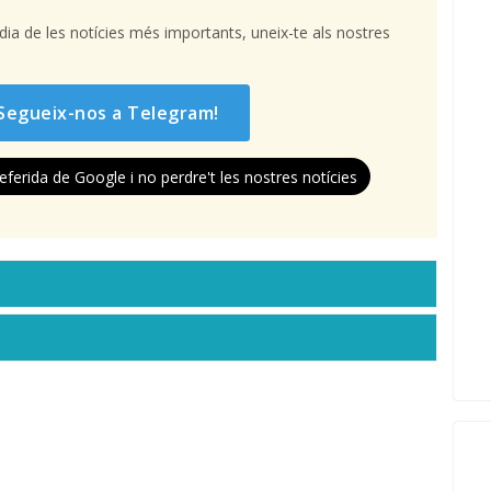
l dia de les notícies més importants, uneix-te als nostres
Segueix-nos a Telegram!
eferida de Google i no perdre't les nostres notícies