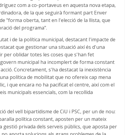
odríguez com a co-portaveus en aquesta nova etapa,
ordinadora, de la que seguirà formant part Enver
 "forma oberta, tant en l'elecció de la llista, que
oració del programa".
utat i de la política municipal, destacant l'impacte de
stacat que gestionar una situació així és d'una
 per oblidar totes les coses que s'han fet
l govern municipal ha incomplert de forma constant
'acció. Concretament, s'ha destacat la inexistència
 una política de mobilitat que no ofereix cap mena
c, i que encara no ha pacificat el centre, així com el
is municipals essencials, com la recollida
ió del vell bipartidisme de CiU i PSC, per un de nou:
cabaralla política constant, aposten per un mateix
 gestió privada dels serveis públics, que aposta per
e no aporta solucions als grans problemes de la