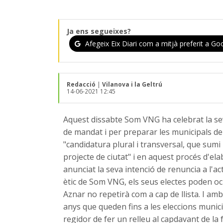
Ja ens segueixes?
Afegeix Eix Diari com a mitjà preferit a Goo
Redacció
|
Vilanova i la Geltrú
14-06-2021 12:45
Aquest dissabte Som VNG ha celebrat la se
de mandat i per preparar les municipals de 
"candidatura plural i transversal, que sum
projecte de ciutat" i en aquest procés d'el
anunciat la seva intenció de renuncia a l'ac
ètic de Som VNG, els seus electes poden ocu
Aznar no repetirà com a cap de llista. I amb
anys que queden fins a les eleccions munic
regidor de fer un relleu al capdavant de la