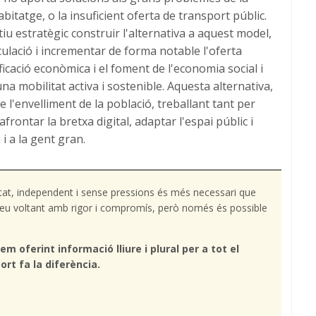
habitatge, o la insuficient oferta de transport públic.
u estratègic construir l'alternativa a aquest model,
ulació i incrementar de forma notable l'oferta
ificació econòmica i el foment de l'economia social i
una mobilitat activa i sostenible. Aquesta alternativa,
 l'envelliment de la població, treballant tant per
frontar la bretxa digital, adaptar l'espai públic i
i a la gent gran.
tat, independent i sense pressions és més necessari que
l teu voltant amb rigor i compromís, però només és possible
em oferint informació lliure i plural per a tot el
ort fa la diferència.