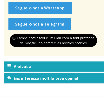
Segueix-nos a WhatsApp!
Segueix-nos a Telegram!
També pots escollir Eix Diari com a font preferida
de Google i no perdre't les nostres notícies
Arxivat a
Ens interessa molt la teva opinió!