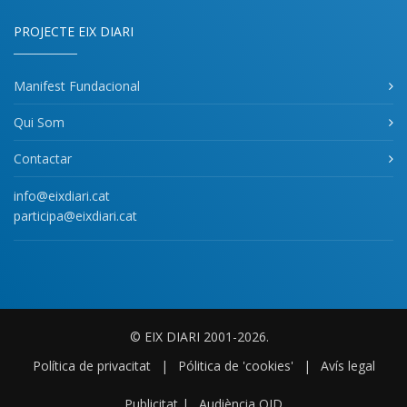
PROJECTE EIX DIARI
Manifest Fundacional
Qui Som
Contactar
info@eixdiari.cat
participa@eixdiari.cat
© EIX DIARI 2001-2026.
Política de privacitat
|
Pólitica de 'cookies'
|
Avís legal
Publicitat
|
Audiència OJD