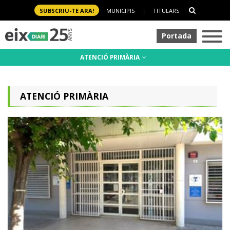
SUBSCRIU-TE ARA!
MUNICIPIS
|
TITULARS
Portada
ATENCIÓ PRIMÀRIA
ATENCIÓ PRIMÀRIA