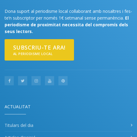
Dona suport al periodisme local col·laborant amb nosaltres i fes-
te’n subscriptor per només 1€ setmanal sense permanència.
El
periodisme de proximitat necessita del compromís dels
seus lectors.
SUBSCRIU-TE ARA!
AL PERIODISME LOCAL
ACTUALITAT
Titulars del dia