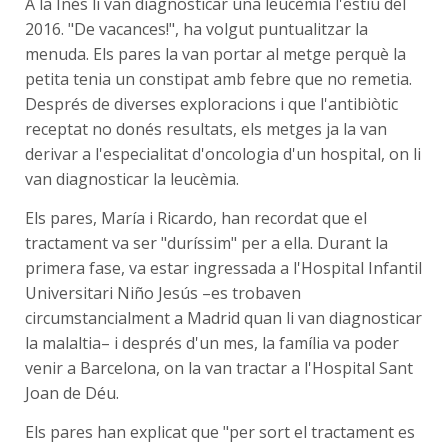
A la Inés li van diagnosticar una leucèmia l'estiu del
2016. "De vacances!", ha volgut puntualitzar la
menuda. Els pares la van portar al metge perquè la
petita tenia un constipat amb febre que no remetia.
Després de diverses exploracions i que l'antibiòtic
receptat no donés resultats, els metges ja la van
derivar a l'especialitat d'oncologia d'un hospital, on li
van diagnosticar la leucèmia.
Els pares, María i Ricardo, han recordat que el
tractament va ser "duríssim" per a ella. Durant la
primera fase, va estar ingressada a l'Hospital Infantil
Universitari Niño Jesús –es trobaven
circumstancialment a Madrid quan li van diagnosticar
la malaltia– i després d'un mes, la família va poder
venir a Barcelona, on la van tractar a l'Hospital Sant
Joan de Déu.
Els pares han explicat que "per sort el tractament es