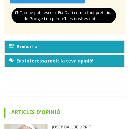
També pots escollir Eix Diari com a font preferida
de Google i no perdre't les nostres notícies
Arxivat a
Ens interessa molt la teva opinió!
ARTICLES D'OPINIÓ
JOSEP BALLBÈ URRIT