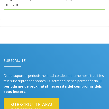
milions
SUBSCRIU-TE
Dona suport al periodisme local col·laborant amb nosaltres i fes-
te’n subscriptor per només 1€ setmanal sense permanència.
El
periodisme de proximitat necessita del compromís dels
seus lectors.
SUBSCRIU-TE ARA!