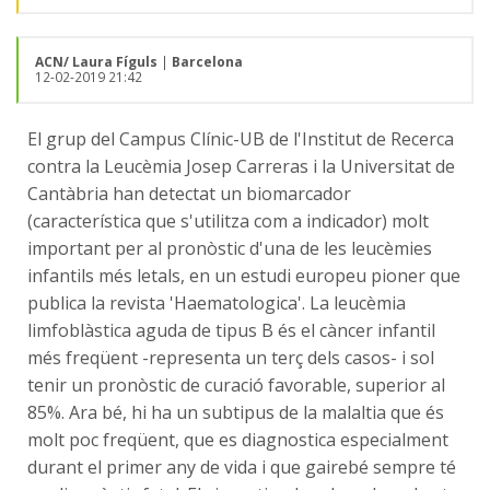
ACN/ Laura Fíguls
|
Barcelona
12-02-2019 21:42
El grup del Campus Clínic-UB de l'Institut de Recerca
contra la Leucèmia Josep Carreras i la Universitat de
Cantàbria han detectat un biomarcador
(característica que s'utilitza com a indicador) molt
important per al pronòstic d'una de les leucèmies
infantils més letals, en un estudi europeu pioner que
publica la revista 'Haematologica'. La leucèmia
limfoblàstica aguda de tipus B és el càncer infantil
més freqüent -representa un terç dels casos- i sol
tenir un pronòstic de curació favorable, superior al
85%. Ara bé, hi ha un subtipus de la malaltia que és
molt poc freqüent, que es diagnostica especialment
durant el primer any de vida i que gairebé sempre té