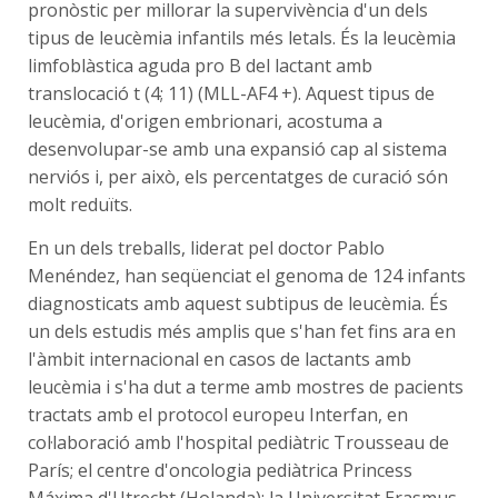
pronòstic per millorar la supervivència d'un dels
tipus de leucèmia infantils més letals. És la leucèmia
limfoblàstica aguda pro B del lactant amb
translocació t (4; 11) (MLL-AF4 +). Aquest tipus de
leucèmia, d'origen embrionari, acostuma a
desenvolupar-se amb una expansió cap al sistema
nerviós i, per això, els percentatges de curació són
molt reduïts.
En un dels treballs, liderat pel doctor Pablo
Menéndez, han seqüenciat el genoma de 124 infants
diagnosticats amb aquest subtipus de leucèmia. És
un dels estudis més amplis que s'han fet fins ara en
l'àmbit internacional en casos de lactants amb
leucèmia i s'ha dut a terme amb mostres de pacients
tractats amb el protocol europeu Interfan, en
col·laboració amb l'hospital pediàtric Trousseau de
París; el centre d'oncologia pediàtrica Princess
Máxima d'Utrecht (Holanda); la Universitat Erasmus