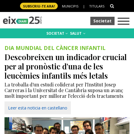
SUBSCRIU-TE ARA!
MUNICIPIS
|
TITULARS
Societat
SOCIETAT
SALUT
DIA MUNDIAL DEL CÀNCER INFANTIL
Descobreixen un indicador crucial
per al pronòstic d'una de les
leucèmies infantils més letals
La troballa d'un estudi coliderat per l'Institut Josep
Carreras i la Universitat de Cantàbria suposa un avanç
molt important per millorar l'elecció dels tractaments
Leer esta noticia en castellano