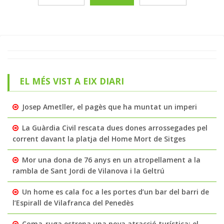
EL MÉS VIST A EIX DIARI
Josep Ametller, el pagès que ha muntat un imperi
La Guàrdia Civil rescata dues dones arrossegades pel
corrent davant la platja del Home Mort de Sitges
Mor una dona de 76 anys en un atropellament a la
rambla de Sant Jordi de Vilanova i la Geltrú
Un home es cala foc a les portes d’un bar del barri de
l’Espirall de Vilafranca del Penedès
Coma-ruga estrena una nova atracció turística: el