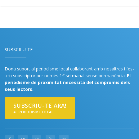
SUBSCRIU-TE
Dona suport al periodisme local col·laborant amb nosaltres i fes-
te’n subscriptor per només 1€ setmanal sense permanència.
El
periodisme de proximitat necessita del compromís dels
seus lectors.
SUBSCRIU-TE ARA!
AL PERIODISME LOCAL