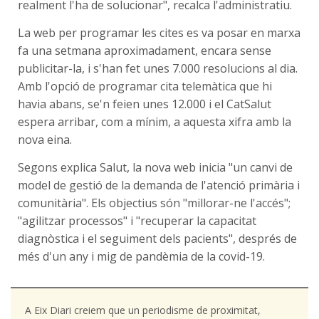
realment l'ha de solucionar", recalca l'administratiu.
La web per programar les cites es va posar en marxa
fa una setmana aproximadament, encara sense
publicitar-la, i s'han fet unes 7.000 resolucions al dia.
Amb l'opció de programar cita telemàtica que hi
havia abans, se'n feien unes 12.000 i el CatSalut
espera arribar, com a mínim, a aquesta xifra amb la
nova eina.
Segons explica Salut, la nova web inicia "un canvi de
model de gestió de la demanda de l'atenció primària i
comunitària". Els objectius són "millorar-ne l'accés";
"agilitzar processos" i "recuperar la capacitat
diagnòstica i el seguiment dels pacients", després de
més d'un any i mig de pandèmia de la covid-19.
A Eix Diari creiem que un periodisme de proximitat,