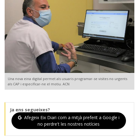
Una nova eina digital permet als usuaris programar-se visites no urgents
als CAP i especificar-ne el motiu. ACN
Ja ens segueixes?
Afegeix Eix Diari com a mitjà preferit a Google i
no perdre't les nostres notícies