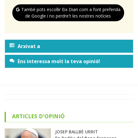
També pots escollir Eix Diari com a font preferida
de Google i no perdre't les nostres notícies
Arxivat a
Ens interessa molt la teva opinió!
ARTICLES D'OPINIÓ
JOSEP BALLBÈ URRIT