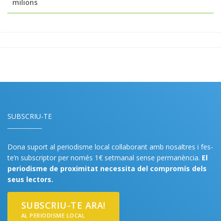
milions
SUBSCRIU-TE
Dona suport al periodisme local col·laborant amb nosaltres i fes-
te’n subscriptor per només 1€ setmanal sense permanència.
El
periodisme de proximitat necessita del compromís dels
seus lectors.
SUBSCRIU-TE ARA!
AL PERIODISME LOCAL