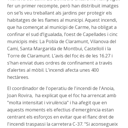
fer un primer recompte, però han distribuït imatges
on se’ls veu treballant als jardins per protegir els
habitatges de les flames al municipi. Aquest incendi,
que ha començat al municipi de Carme, ha obligat a
confinar el sud d’Igualada, l’oest de Capellades i cinc
municipis més: La Pobla de Claramunt, Vilanova del
Camí, Santa Margarida de Montbui, Castellolí i la
Torre de Claramunt. L’avís del foc és de les 16.27 i
s’han enviat dues ordres de confinament a través
d’alertes al mòbil. L’incendi afecta unes 400
hectàrees.
El coordinador de l'operatiu de l'incendi de l'Anoia,
Joan Rovira, ha explicat que el foc ha arrencat amb
"molta intensitat i virulència" i ha afegit que en
aquests moments els efectius d'emergència estan
centrant els esforços en evitar que el flanc dret de
l'incendi traspassi la carretera C-37. "Si aconsegueix