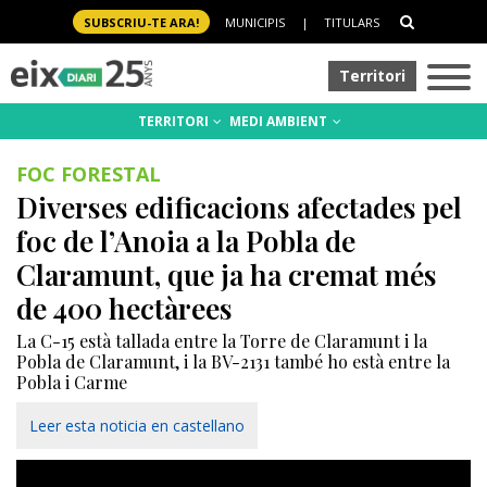
SUBSCRIU-TE ARA!
MUNICIPIS
|
TITULARS
Territori
TERRITORI
MEDI AMBIENT
FOC FORESTAL
Diverses edificacions afectades pel
foc de l’Anoia a la Pobla de
Claramunt, que ja ha cremat més
de 400 hectàrees
La C-15 està tallada entre la Torre de Claramunt i la
Pobla de Claramunt, i la BV-2131 també ho està entre la
Pobla i Carme
Leer esta noticia en castellano