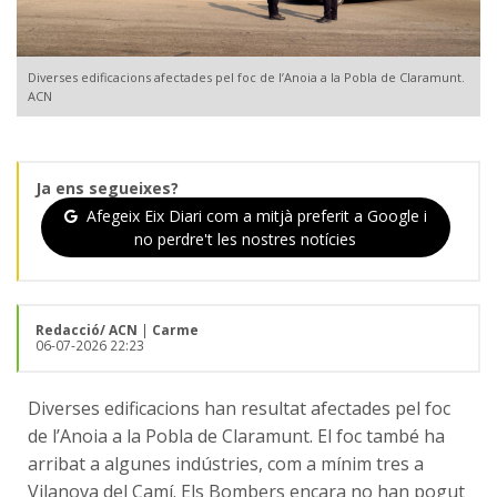
Diverses edificacions afectades pel foc de l’Anoia a la Pobla de Claramunt.
ACN
Ja ens segueixes?
Afegeix Eix Diari com a mitjà preferit a Google i
no perdre't les nostres notícies
Redacció/ ACN
|
Carme
06-07-2026 22:23
Diverses edificacions han resultat afectades pel foc
de l’Anoia a la Pobla de Claramunt. El foc també ha
arribat a algunes indústries, com a mínim tres a
Vilanova del Camí. Els Bombers encara no han pogut