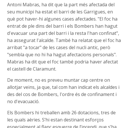
Antoni Mabras, ha dit que la part més afectada del
seu municipi ha estat el barri de les Garrigues, en
què pot haver-hi algunes cases afectades. "El foc ha
entrat de ple dins del barri i els Bombers han hagut
d'evacuar una part del barri i la resta l'han confinat",
ha assegurat l'alcalde. També ha relatat que el foc ha
arribat "a tocar" de les cases del nucli antic, però
"sembla que no hi ha hagut afectacions personals".
Mabras ha dit que el foc també podria haver afectat
el castell de Claramunt.
De moment, no es preveu muntar cap centre on
allotjar veïns, ja que, tal com han indicat els alcaldes i
des del cos de Bombers, l'ordre és de confinament i
no d'evacuació.
Els Bombers hi treballen amb 26 dotacions, tres de
les quals aèries. S’hi estan destinant esforços
especialment al flanc esquerre de l’incendi, que s’ha