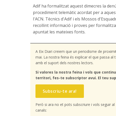
Adif ha formalitzat aquest dimecres la den
procediment telemàtic acordat per a aquest
l'ACN. Tècnics d'Adif i els Mossos d'Esquad
recollint informació i proves per formalit
apuntat les mateixes fonts.
A Eix Diari creiem que un periodisme de proximi
mai. La nostra feina és explicar el que passa a
amb el suport dels nostres lectors.
Si valores la nostra feina i vols que continu
territori, fes-te subscriptor avui. El teu sup
Subscriu-te ara!
Però si ara no et pots subscriure i vols seguir a
canals: