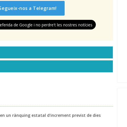
Segueix-nos a Telegram!
eferida de Google i no perdre't les nostres notícies
alen un rànquing estatal d'increment previst de dies