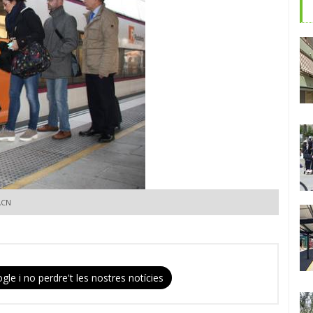
ACN
gle i no perdre't les nostres notícies