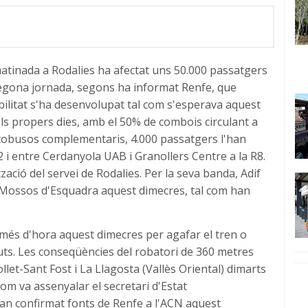
 matinada a Rodalies ha afectat uns 50.000 passatgers
 segona jornada, segons ha informat Renfe, que
bilitat s'ha desenvolupat tal com s'esperava aquest
els propers dies, amb el 50% de combois circulant a
'autobusos complementaris, 4.000 passatgers l'han
R2 i entre Cerdanyola UAB i Granollers Centre a la R8.
ació del servei de Rodalies. Per la seva banda, Adif
s Mossos d'Esquadra aquest dimecres, tal com han
t més d'hora aquest dimecres per agafar el tren o
uts. Les conseqüències del robatori de 360 metres
llet-Sant Fost i La Llagosta (Vallès Oriental) dimarts
com va assenyalar el secretari d'Estat
han confirmat fonts de Renfe a l'ACN aquest