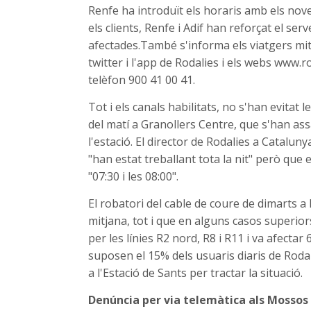
Renfe ha introduït els horaris amb els nov
els clients, Renfe i Adif han reforçat el se
afectades.També s'informa els viatgers mit
twitter i l'app de Rodalies i els webs www.r
telèfon 900 41 00 41.
Tot i els canals habilitats, no s'han evitat 
del matí a Granollers Centre, que s'han ass
l'estació. El director de Rodalies a Cataluny
"han estat treballant tota la nit" però que 
"07:30 i les 08:00".
El robatori del cable de coure de dimarts a
mitjana, tot i que en alguns casos superior
per les línies R2 nord, R8 i R11 i va afectar
suposen el 15% dels usuaris diaris de Roda
a l'Estació de Sants per tractar la situació.
Denúncia per via telemàtica als Mossos