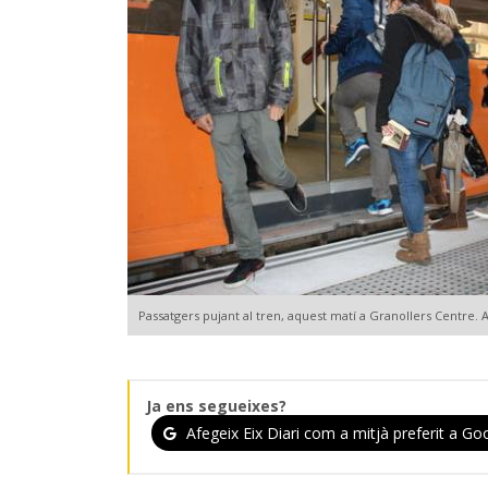
Passatgers pujant al tren, aquest matí a Granollers Centre. 
Ja ens segueixes?
Afegeix Eix Diari com a mitjà preferit a Goo