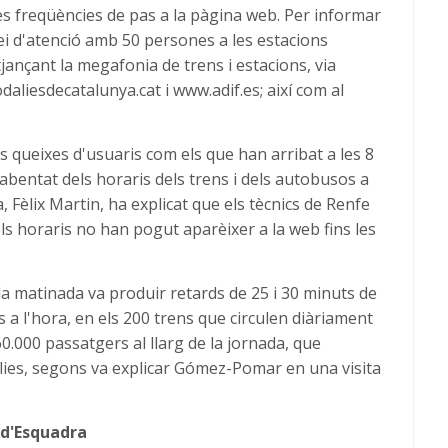
es freqüències de pas a la pàgina web. Per informar
rvei d'atenció amb 50 persones a les estacions
jançant la megafonia de trens i estacions, via
odaliesdecatalunya.cat i www.adif.es; així com al
les queixes d'usuaris com els que han arribat a les 8
abentat dels horaris dels trens i dels autobusos a
a, Fèlix Martin, ha explicat que els tècnics de Renfe
els horaris no han pogut aparèixer a la web fins les
 la matinada va produir retards de 25 i 30 minuts de
s a l'hora, en els 200 trens que circulen diàriament
 60.000 passatgers al llarg de la jornada, que
lies, segons va explicar Gómez-Pomar en una visita
 d'Esquadra