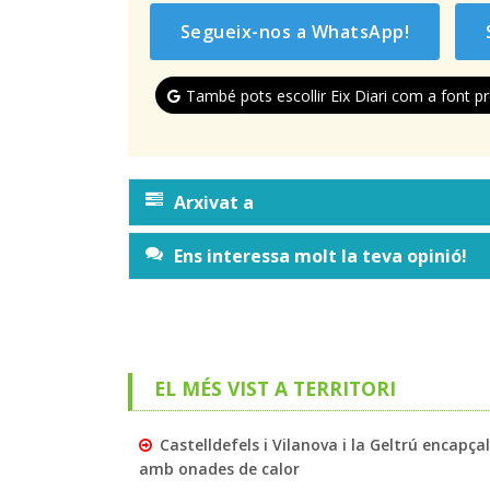
Segueix-nos a WhatsApp!
També pots escollir Eix Diari com a font pr
Arxivat a
Ens interessa molt la teva opinió!
EL MÉS VIST A TERRITORI
Castelldefels i Vilanova i la Geltrú encapç
amb onades de calor