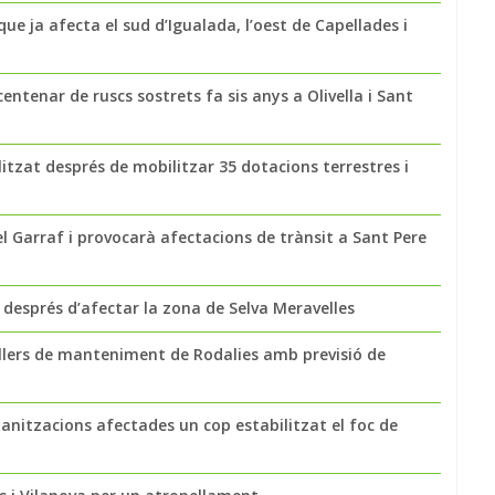
ue ja afecta el sud d’Igualada, l’oest de Capellades i
entenar de ruscs sostrets fa sis anys a Olivella i Sant
litzat després de mobilitzar 35 dotacions terrestres i
l Garraf i provocarà afectacions de trànsit a Sant Pere
s després d’afectar la zona de Selva Meravelles
llers de manteniment de Rodalies amb previsió de
banitzacions afectades un cop estabilitzat el foc de