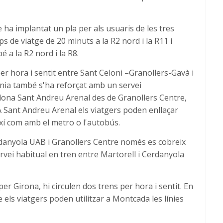
 ha implantat un pla per als usuaris de les tres
s de viatge de 20 minuts a la R2 nord i la R11 i
 a la R2 nord i la R8.
per hora i sentit entre Sant Celoni –Granollers-Gavà i
línia també s'ha reforçat amb un servei
lona Sant Andreu Arenal des de Granollers Centre,
A Sant Andreu Arenal els viatgers poden enllaçar
així com amb el metro o l'autobús.
erdanyola UAB i Granollers Centre només es cobreix
rvei habitual en tren entre Martorell i Cerdanyola
per Girona, hi circulen dos trens per hora i sentit. En
 els viatgers poden utilitzar a Montcada les línies