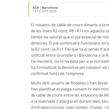
ACN
|
Barcelona
16-12-2015 20:20
El robatori de cable de coure dimarts a la
de les línies R2 nord, R8 i R11 en aquesta
també ha valorat que el pla especial de mo
dimecres. El pla continuarà funcionant en 
la R2 nord i la R11. Pel que fa al servei d
utilitzat entre Granollers i Barcelona a la 
De moment, no hi ha data per a la normalitz
ha formalitzat la denúncia pel robatori al
confirmat fonts de l'empresa.
Molts dels usuaris de Rodalies s'han lleva
han planificat el viatge sumant-hi més min
de cable de coure entre les estacions de Mo
a la matinada s'allargaran durant dies, tal 
d'Infraestructures, Julio Gómez- Pomar, i 