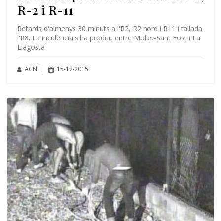
R-2 i R-11
Retards d'almenys 30 minuts a l'R2, R2 nord i R11 i tallada
l'R8. La incidència s'ha produït entre Mollet-Sant Fost i La
Llagosta
ACN |
15-12-2015