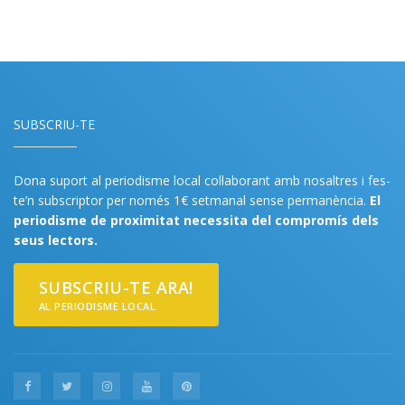
SUBSCRIU-TE
Dona suport al periodisme local col·laborant amb nosaltres i fes-
te’n subscriptor per només 1€ setmanal sense permanència.
El
periodisme de proximitat necessita del compromís dels
seus lectors.
SUBSCRIU-TE ARA!
AL PERIODISME LOCAL