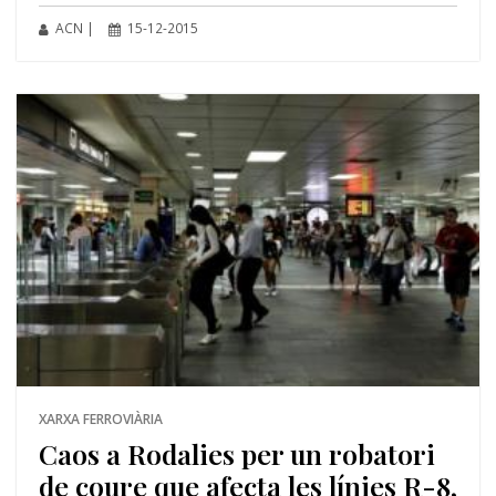
ACN |
15-12-2015
XARXA FERROVIÀRIA
Caos a Rodalies per un robatori
de coure que afecta les línies R-8,