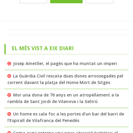
EL MÉS VIST A EIX DIARI
Josep Ametller, el pagès que ha muntat un imperi
La Guàrdia Civil rescata dues dones arrossegades pel
corrent davant la platja del Home Mort de Sitges
Mor una dona de 76 anys en un atropellament a la
rambla de Sant Jordi de Vilanova i la Geltrú
Un home es cala foc a les portes d’un bar del barri de
l’Espirall de Vilafranca del Penedès
Coma-ruga estrena una nova atracció turística: el