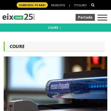
SUBSCRIU-TE ARA!
MUNICIPIS
|
TITULARS
Portada
COURE
COURE