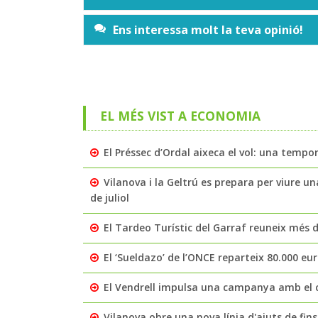
Ens interessa molt la teva opinió!
EL MÉS VIST A ECONOMIA
El Préssec d’Ordal aixeca el vol: una tempo
Vilanova i la Geltrú es prepara per viure u
de juliol
El Tardeo Turístic del Garraf reuneix més 
El ‘Sueldazo’ de l’ONCE reparteix 80.000 eur
El Vendrell impulsa una campanya amb el com
Vilanova obre una nova línia d'ajuts de fins