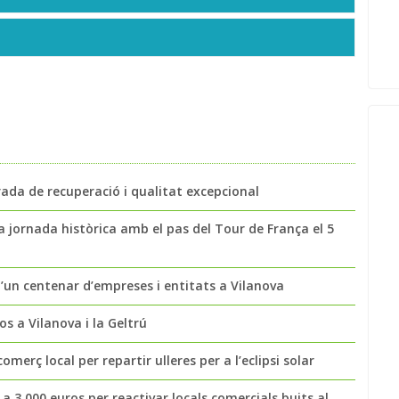
rada de recuperació i qualitat excepcional
na jornada històrica amb el pas del Tour de França el 5
d’un centenar d’empreses i entitats a Vilanova
os a Vilanova i la Geltrú
erç local per repartir ulleres per a l’eclipsi solar
 a 3.000 euros per reactivar locals comercials buits al