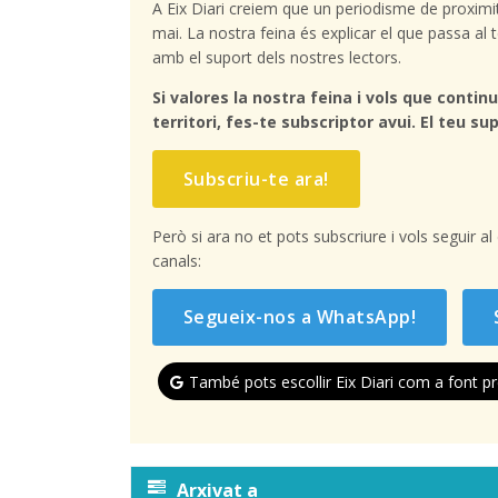
A Eix Diari creiem que un periodisme de proximi
mai. La nostra feina és explicar el que passa a
amb el suport dels nostres lectors.
Si valores la nostra feina i vols que continu
territori, fes-te subscriptor avui. El teu sup
Subscriu-te ara!
Però si ara no et pots subscriure i vols seguir a
canals:
Segueix-nos a WhatsApp!
També pots escollir Eix Diari com a font pr
Arxivat a