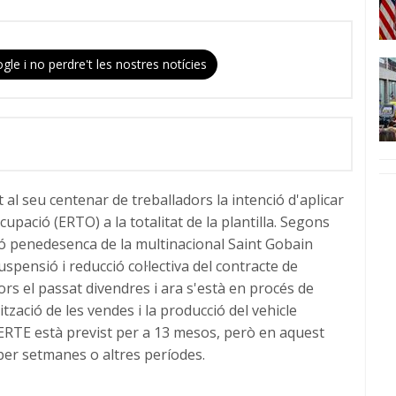
gle i no perdre't les nostres notícies
 al seu centenar de treballadors la intenció d'aplicar
pació (ERTO) a la totalitat de la plantilla. Segons
sió penedesenca de la multinacional Saint Gobain
spensió i reducció col·lectiva del contracte de
dors el passat divendres i ara s'està en procés de
tzació de les vendes i la producció del vehicle
 l'ERTE està previst per a 13 mesos, però en aquest
per setmanes o altres períodes.