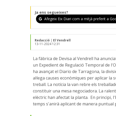
Ja ens segueixes?
Afegeix Eix Diari com a mitjà preferit a Goo
Redacció
|
El Vendrell
13-11-2024 12:31
La fàbrica de Devisa al Vendrell ha anunciat
un Expedient de Regulació Temporal de l'Ocu
ha avançat el Diario de Tarragona, la divi
al·lega causes econòmiques per aplicar la su
treball. La notícia la van rebre els treballa
constituir una mesa negociadora. La ralenti
elèctric han afectat la planta. En principi,
temps s'anirà aplicant de manera puntual 