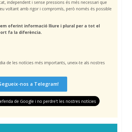
tat, independent i sense pressions és més necessari que
l teu voltant amb rigor i compromís, però només és possible
em oferint informació lliure i plural per a tot el
ort fa la diferència.
l dia de les notícies més importants, uneix-te als nostres
Segueix-nos a Telegram!
eferida de Google i no perdre't les nostres notícies