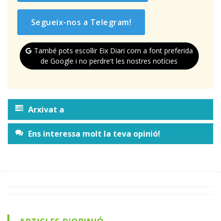
Segueix-nos a Telegram!
També pots escollir Eix Diari com a font preferida
de Google i no perdre't les nostres notícies
Arxivat a
Ens interessa molt la teva opinió!