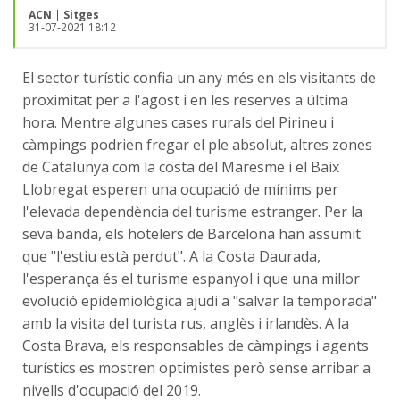
ACN
|
Sitges
31-07-2021 18:12
El sector turístic confia un any més en els visitants de
proximitat per a l'agost i en les reserves a última
hora. Mentre algunes cases rurals del Pirineu i
càmpings podrien fregar el ple absolut, altres zones
de Catalunya com la costa del Maresme i el Baix
Llobregat esperen una ocupació de mínims per
l'elevada dependència del turisme estranger. Per la
seva banda, els hotelers de Barcelona han assumit
que "l'estiu està perdut". A la Costa Daurada,
l'esperança és el turisme espanyol i que una millor
evolució epidemiològica ajudi a "salvar la temporada"
amb la visita del turista rus, anglès i irlandès. A la
Costa Brava, els responsables de càmpings i agents
turístics es mostren optimistes però sense arribar a
nivells d'ocupació del 2019.