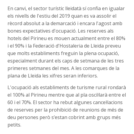
En canvi, el sector turístic lleidatà sí confia en igualar
els nivells de l'estiu del 2019 quan es va assolir el
rècord absolut a la demarcació i encara l'agost amb
bones expectatives d'ocupació. Les reserves als
hotels del Pirineu es mouen actualment entre el 80%
i el 90% i la Federació d'Hostaleria de Lleida preveu
que molts establiments freguin la plena ocupació,
especialment durant els caps de setmana de les tres
primeres setmanes del mes. A les comarques de la
plana de Lleida les xifres seran inferiors.
L'ocupació als establiments de turisme rural rondarà
el 100% al Pirineu mentre que al pla oscil·larà entre el
60 i el 70%. El sector ha rebut algunes cancel·lacions
de reserves per la prohibició de reunions de més de
deu persones però s’estan cobrint amb grups més
petits.