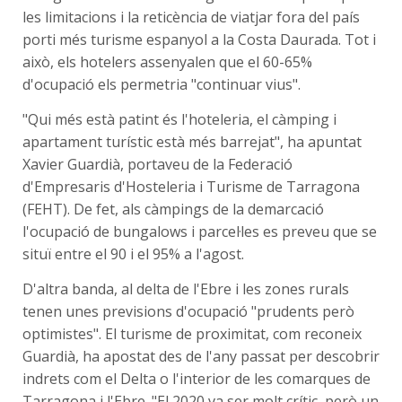
les limitacions i la reticència de viatjar fora del país
porti més turisme espanyol a la Costa Daurada. Tot i
això, els hotelers assenyalen que el 60-65%
d'ocupació els permetria "continuar vius".
"Qui més està patint és l'hoteleria, el càmping i
apartament turístic està més barrejat", ha apuntat
Xavier Guardià, portaveu de la Federació
d'Empresaris d'Hosteleria i Turisme de Tarragona
(FEHT). De fet, als càmpings de la demarcació
l'ocupació de bungalows i parcel·les es preveu que se
situï entre el 90 i el 95% a l'agost.
D'altra banda, al delta de l'Ebre i les zones rurals
tenen unes previsions d'ocupació "prudents però
optimistes". El turisme de proximitat, com reconeix
Guardià, ha apostat des de l'any passat per descobrir
indrets com el Delta o l'interior de les comarques de
Tarragona i l'Ebre. "El 2020 va ser molt crític, però un