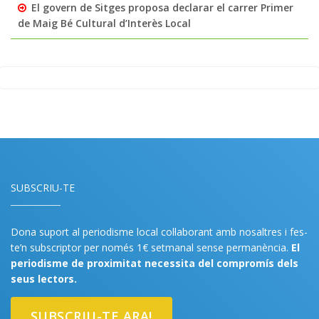
El govern de Sitges proposa declarar el carrer Primer
de Maig Bé Cultural d’Interès Local
SUBSCRIU-TE
Dona suport al periodisme local col·laborant amb nosaltres i fes-
te’n subscriptor per només 1€ setmanal sense permanència.
El
periodisme de proximitat necessita del compromís dels
seus lectors.
SUBSCRIU-TE ARA!