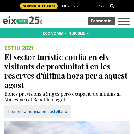
SUBSCRIU-TE ARA!
MUNICIPIS
|
TITULARS
Economia
ECONOMIA
TURISME
ESTIU 2021
El sector turístic confia en els
visitants de proximitat i en les
reserves d'última hora per a aquest
agost
Bones previsions a Sitges però ocupació de mínims al
Maresme i al Baix Llobregat
Leer esta noticia en castellano