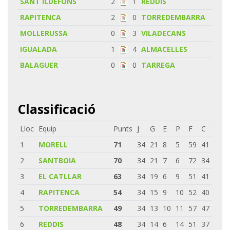
SANT ILDEFONS
2
1
REDDIS
RAPITENCA
2
0
TORREDEMBARRA
MOLLERUSSA
0
3
VILADECANS
IGUALADA
1
4
ALMACELLES
BALAGUER
0
0
TARREGA
Classificació
Lloc
Equip
Punts
J
G
E
P
F
C
1
MORELL
71
34
21
8
5
59
41
2
SANTBOIA
70
34
21
7
6
72
34
3
EL CATLLAR
63
34
19
6
9
51
41
4
RAPITENCA
54
34
15
9
10
52
40
5
TORREDEMBARRA
49
34
13
10
11
57
47
6
REDDIS
48
34
14
6
14
51
37