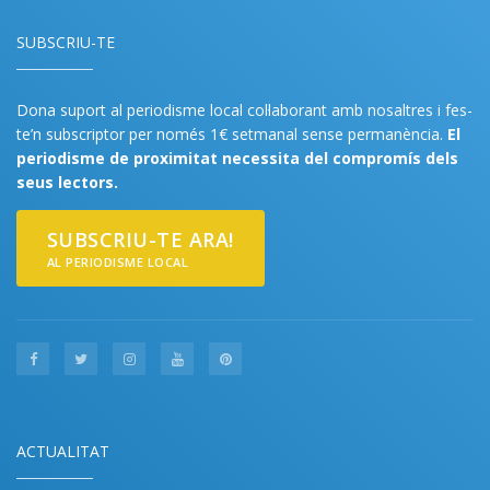
SUBSCRIU-TE
Dona suport al periodisme local col·laborant amb nosaltres i fes-
te’n subscriptor per només 1€ setmanal sense permanència.
El
periodisme de proximitat necessita del compromís dels
seus lectors.
SUBSCRIU-TE ARA!
AL PERIODISME LOCAL
ACTUALITAT