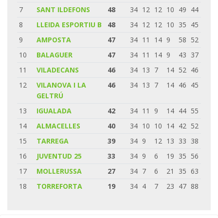
7
SANT ILDEFONS
48
34
12
12
10
49
44
8
LLEIDA ESPORTIU B
48
34
12
12
10
35
45
9
AMPOSTA
47
34
11
14
9
58
52
10
BALAGUER
47
34
11
14
9
43
37
11
VILADECANS
46
34
13
7
14
52
46
12
VILANOVA I LA
46
34
13
7
14
46
45
GELTRÚ
13
IGUALADA
42
34
11
9
14
44
55
14
ALMACELLES
40
34
10
10
14
42
52
15
TARREGA
39
34
9
12
13
33
38
16
JUVENTUD 25
33
34
9
6
19
35
56
17
MOLLERUSSA
27
34
7
6
21
35
63
18
TORREFORTA
19
34
4
7
23
47
88