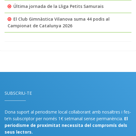
Última jornada de la Lliga Petits Samurais
El Club Gimnàstica Vilanova suma 44 podis al
Campionat de Catalunya 2026
SUBSCRIU-TE
Dona suport al periodisme local col·laborant amb nosaltres i fes-
te’n subscriptor per només 1€ setmanal sense permanència.
El
periodisme de proximitat necessita del compromís dels
seus lectors.