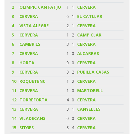
2
OLIMPIC CAN FATJO
1
1
CERVERA
3
CERVERA
6
1
EL CATLLAR
4
VISTA ALEGRE
2
1
CERVERA
5
CERVERA
1
2
CAMP CLAR
6
CAMBRILS
3
1
CERVERA
7
CERVERA
1
0
ALCARRAS
8
HORTA
0
0
CERVERA
9
CERVERA
0
2
PUBILLA CASAS
10
ROQUETENC
1
2
CERVERA
11
CERVERA
1
0
MARTORELL
12
TORREFORTA
4
0
CERVERA
13
CERVERA
3
1
CANYELLES
14
VILADECANS
0
0
CERVERA
15
SITGES
3
4
CERVERA