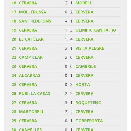
16
CERVERA
2
1
MORELL
17
MOLLERUSSA
0
2
CERVERA
18
SANT ILDEFONS
4
1
CERVERA
19
CERVERA
1
3
OLIMPIC CAN FATJO
20
EL CATLLAR
1
4
CERVERA
21
CERVERA
3
1
VISTA ALEGRE
22
CAMP CLAR
2
0
CERVERA
23
CERVERA
0
0
CAMBRILS
24
ALCARRAS
0
1
CERVERA
25
CERVERA
0
3
HORTA
26
PUBILLA CASAS
2
2
CERVERA
27
CERVERA
3
1
ROQUETENC
28
MARTORELL
2
4
CERVERA
29
CERVERA
0
1
TORREFORTA
30
CANYELLES
0
1
CERVERA