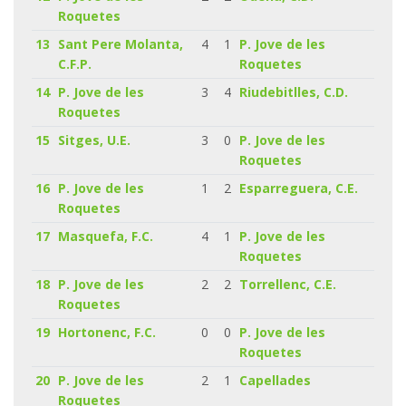
Roquetes
13
Sant Pere Molanta,
4
1
P. Jove de les
C.F.P.
Roquetes
14
P. Jove de les
3
4
Riudebitlles, C.D.
Roquetes
15
Sitges, U.E.
3
0
P. Jove de les
Roquetes
16
P. Jove de les
1
2
Esparreguera, C.E.
Roquetes
17
Masquefa, F.C.
4
1
P. Jove de les
Roquetes
18
P. Jove de les
2
2
Torrellenc, C.E.
Roquetes
19
Hortonenc, F.C.
0
0
P. Jove de les
Roquetes
20
P. Jove de les
2
1
Capellades
Roquetes