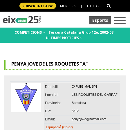
SUBSCRIU-TE ARA!
MUNICIPIS
|
TITULARS
Esports
COMPETICIONS
Tercera Catalana Grup 12é, 2002-03
ÚLTIMES NOTICIES
PENYA JOVE DE LES ROQUETES "A"
Domicili:
C/ PUIG MAL S/N
Localitat:
LES ROQUETES DEL GARRAF
Província:
Barcelona
CP:
8812
Email:
penyajove@hotmail.com
Equipació (Color)