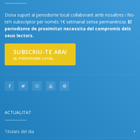
Dona suport al periodisme local col·laborant amb nosaltres i fes-
te’n subscriptor per només 1€ setmanal sense permanència.
El
periodisme de proximitat necessita del compromís dels
seus lectors.
SUBSCRIU-TE ARA!
AL PERIODISME LOCAL
ACTUALITAT
Titulars del dia