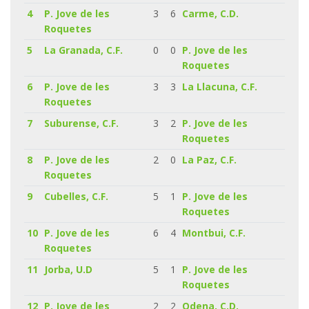
4
P. Jove de les
3
6
Carme, C.D.
Roquetes
5
La Granada, C.F.
0
0
P. Jove de les
Roquetes
6
P. Jove de les
3
3
La Llacuna, C.F.
Roquetes
7
Suburense, C.F.
3
2
P. Jove de les
Roquetes
8
P. Jove de les
2
0
La Paz, C.F.
Roquetes
9
Cubelles, C.F.
5
1
P. Jove de les
Roquetes
10
P. Jove de les
6
4
Montbui, C.F.
Roquetes
11
Jorba, U.D
5
1
P. Jove de les
Roquetes
12
P. Jove de les
2
2
Odena, C.D.