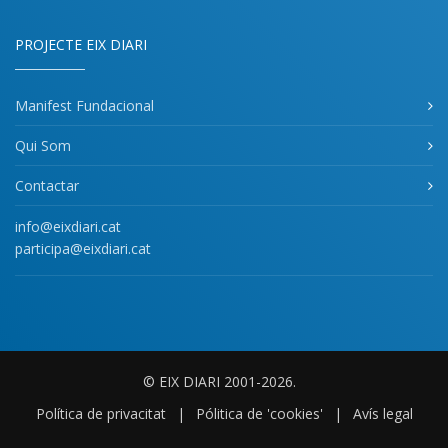
PROJECTE EIX DIARI
Manifest Fundacional
Qui Som
Contactar
info@eixdiari.cat
participa@eixdiari.cat
© EIX DIARI 2001-2026.
Política de privacitat
|
Pólitica de 'cookies'
|
Avís legal