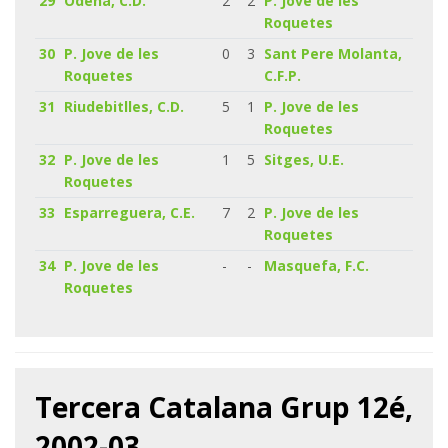
29
Odena, C.D.
2
2
P. Jove de les
Roquetes
30
P. Jove de les
0
3
Sant Pere Molanta,
Roquetes
C.F.P.
31
Riudebitlles, C.D.
5
1
P. Jove de les
Roquetes
32
P. Jove de les
1
5
Sitges, U.E.
Roquetes
33
Esparreguera, C.E.
7
2
P. Jove de les
Roquetes
34
P. Jove de les
-
-
Masquefa, F.C.
Roquetes
Tercera Catalana Grup 12é,
2002-03