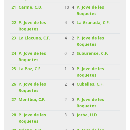
21
Carme, C.D.
10
4
P. Jove de les
Roquetes
22
P. Jove de les
4
3
La Granada, C.F.
Roquetes
23
La Llacuna, C.F.
4
2
P. Jove de les
Roquetes
24
P. Jove de les
0
2
Suburense, C.F.
Roquetes
25
La Paz, C.F.
1
0
P. Jove de les
Roquetes
26
P. Jove de les
2
4
Cubelles, C.F.
Roquetes
27
Montbui, C.F.
2
0
P. Jove de les
Roquetes
28
P. Jove de les
3
3
Jorba, U.D
Roquetes