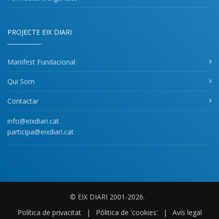
PROJECTE EIX DIARI
Manifest Fundacional
Qui Som
Contactar
info@eixdiari.cat
participa@eixdiari.cat
© EIX DIARI 2001-2026.
Política de privacitat
|
Pólitica de 'cookies'
|
Avís legal