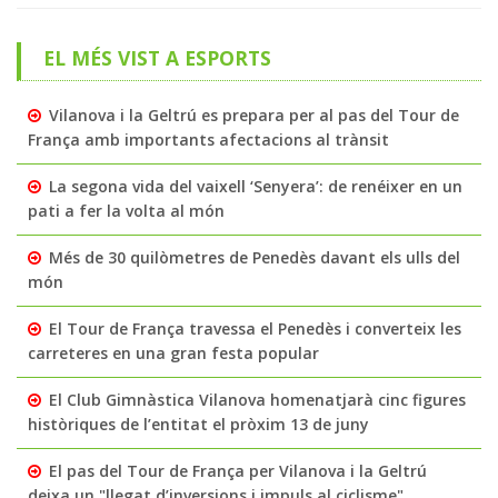
EL MÉS VIST A ESPORTS
Vilanova i la Geltrú es prepara per al pas del Tour de
França amb importants afectacions al trànsit
La segona vida del vaixell ‘Senyera’: de renéixer en un
pati a fer la volta al món
Més de 30 quilòmetres de Penedès davant els ulls del
món
El Tour de França travessa el Penedès i converteix les
carreteres en una gran festa popular
El Club Gimnàstica Vilanova homenatjarà cinc figures
històriques de l’entitat el pròxim 13 de juny
El pas del Tour de França per Vilanova i la Geltrú
deixa un "llegat d’inversions i impuls al ciclisme"