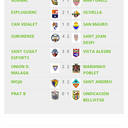
GORNAL
1
1
MARTORELL
ESPLUGUENC
2
1
OLIVELLA
CAN VIDALET
1
0
SAN MAURO
SUBURENSE
4
2
SANT JOAN
DESPI
SANT CUGAT
3
0
VISTA ALEGRE
ESPORTS
UNION D.
2
2
MARIANAO
MALAGA
POBLET
MOJA
3
2
SANT ANDREU
PRAT B
0
1
UNIFICACIÓN
BELLVITGE