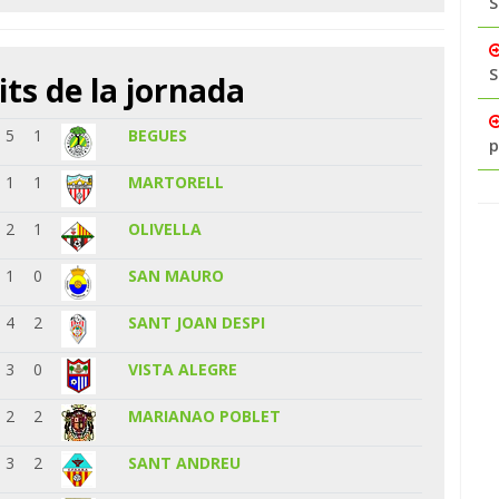
S
S
its de la jornada
5
1
BEGUES
p
1
1
MARTORELL
2
1
OLIVELLA
1
0
SAN MAURO
4
2
SANT JOAN DESPI
3
0
VISTA ALEGRE
2
2
MARIANAO POBLET
3
2
SANT ANDREU