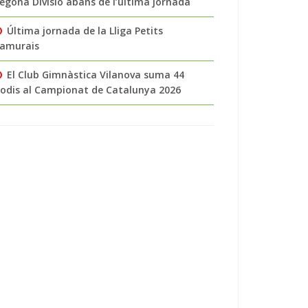
egona Divisió abans de l’última jornada
Última jornada de la Lliga Petits
amurais
El Club Gimnàstica Vilanova suma 44
odis al Campionat de Catalunya 2026