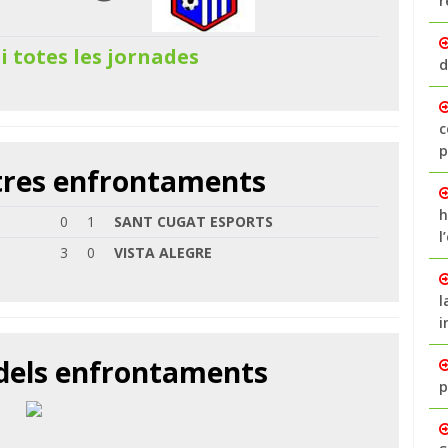
r
 i totes les jornades
d
c
p
ltres enfrontaments
h
0
1
SANT CUGAT ESPORTS
l
3
0
VISTA ALEGRE
l
i
 dels enfrontaments
p