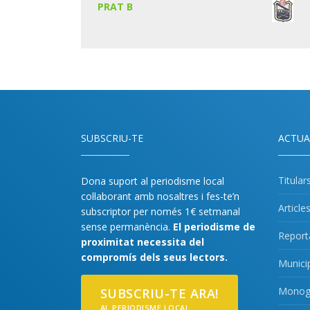
PRAT B
SUBSCRIU-TE
ACTUA
Titular
Dona suport al periodisme local
col·laborant amb nosaltres i fes-te’n
Article
subscriptor per només 1€ setmanal
sense permanència.
El periodisme de
Report
proximitat necessita del
compromís dels seus lectors.
Munici
Monogr
SUBSCRIU-TE ARA!
AL PERIODISME LOCAL