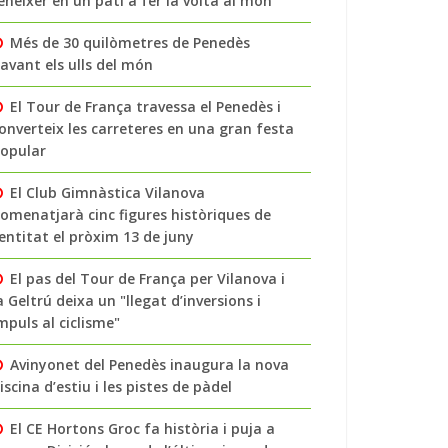
enéixer en un pati a fer la volta al món
Més de 30 quilòmetres de Penedès
avant els ulls del món
El Tour de França travessa el Penedès i
onverteix les carreteres en una gran festa
opular
El Club Gimnàstica Vilanova
omenatjarà cinc figures històriques de
’entitat el pròxim 13 de juny
El pas del Tour de França per Vilanova i
a Geltrú deixa un "llegat d’inversions i
mpuls al ciclisme"
Avinyonet del Penedès inaugura la nova
iscina d’estiu i les pistes de pàdel
El CE Hortons Groc fa història i puja a