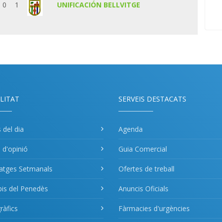
0
1
UNIFICACIÓN BELLVITGE
LITAT
SERVEIS DESTACATS
s del dia
Agenda
s d'opinió
Guia Comercial
atges Setmanals
Ofertes de treball
pis del Penedès
Anuncis Oficials
àfics
Fàrmacies d'urgències