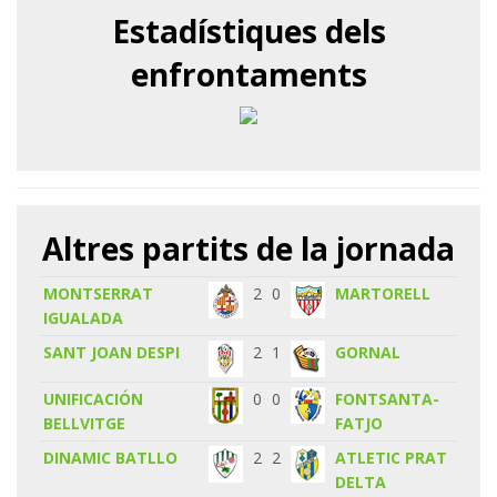
Estadístiques dels
enfrontaments
Altres partits de la jornada
MONTSERRAT
2
0
MARTORELL
IGUALADA
SANT JOAN DESPI
2
1
GORNAL
UNIFICACIÓN
0
0
FONTSANTA-
BELLVITGE
FATJO
DINAMIC BATLLO
2
2
ATLETIC PRAT
DELTA