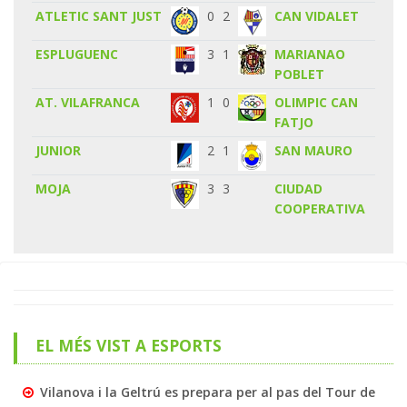
ATLETIC SANT JUST
0
2
CAN VIDALET
ESPLUGUENC
3
1
MARIANAO
POBLET
AT. VILAFRANCA
1
0
OLIMPIC CAN
FATJO
JUNIOR
2
1
SAN MAURO
MOJA
3
3
CIUDAD
COOPERATIVA
EL MÉS VIST A ESPORTS
Vilanova i la Geltrú es prepara per al pas del Tour de