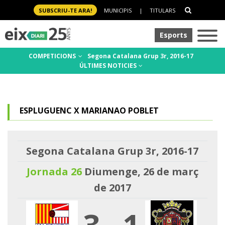
SUBSCRIU-TE ARA!
MUNICIPIS
|
TITULARS
Esports
COMPETICIONS
Segona Catalana Grup 3r, 2016-17
ÚLTIMES NOTICIES
ESPLUGUENC X MARIANAO POBLET
Segona Catalana Grup 3r, 2016-17
Jornada 26
Diumenge, 26 de març
de 2017
3
-
1