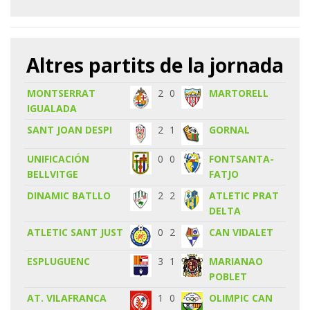
Altres partits de la jornada
MONTSERRAT
2
0
MARTORELL
IGUALADA
SANT JOAN DESPI
2
1
GORNAL
UNIFICACIÓN
0
0
FONTSANTA-
BELLVITGE
FATJO
DINAMIC BATLLO
2
2
ATLETIC PRAT
DELTA
ATLETIC SANT JUST
0
2
CAN VIDALET
ESPLUGUENC
3
1
MARIANAO
POBLET
AT. VILAFRANCA
1
0
OLIMPIC CAN