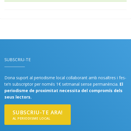
SUBSCRIU-TE
Dona suport al periodisme local col·laborant amb nosaltres i fes-
te’n subscriptor per només 1€ setmanal sense permanència.
El
periodisme de proximitat necessita del compromís dels
seus lectors.
SUBSCRIU-TE ARA!
AL PERIODISME LOCAL