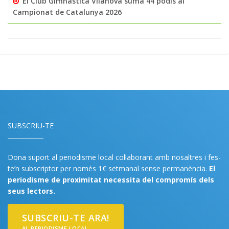
El Club Gimnàstica Vilanova suma 44 podis al
Campionat de Catalunya 2026
SUBSCRIU-TE
Dona suport al periodisme local col·laborant amb nosaltres i fes-
te’n subscriptor per només 1€ setmanal sense permanència.
El
periodisme de proximitat necessita del compromís dels
seus lectors.
SUBSCRIU-TE ARA!
AL PERIODISME LOCAL