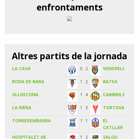
enfrontaments
Altres partits de la jornada
LA CAVA
0
2
VENDRELL
RODA DE BARA
1
2
BATEA
ULLDECONA
1
4
CAMBRILS
LA RIERA
1
3
TORTOSA
TORREDEMBARRA
1
1
EL
CATLLAR
HOSPITALET DE
1
2
SALOU