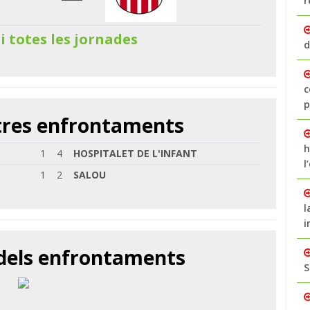
r
 i totes les jornades
d
c
p
ltres enfrontaments
h
1
4
HOSPITALET DE L'INFANT
l
1
2
SALOU
l
i
 dels enfrontaments
S