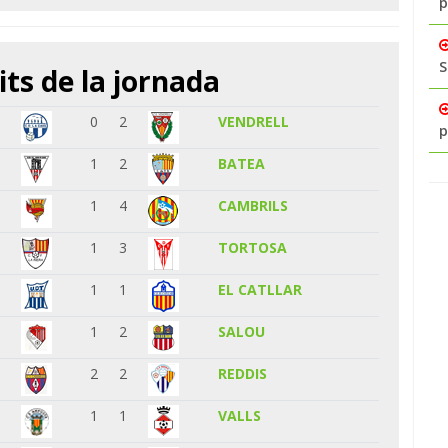
p
S
its de la jornada
0
2
VENDRELL
p
1
2
BATEA
1
4
CAMBRILS
1
3
TORTOSA
1
1
EL CATLLAR
1
2
SALOU
2
2
REDDIS
1
1
VALLS