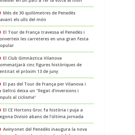
enéixer en un pati a fer la volta al món
Més de 30 quilòmetres de Penedès
avant els ulls del món
El Tour de França travessa el Penedès i
onverteix les carreteres en una gran festa
opular
El Club Gimnàstica Vilanova
omenatjarà cinc figures històriques de
’entitat el pròxim 13 de juny
El pas del Tour de França per Vilanova i
a Geltrú deixa un "llegat d’inversions i
mpuls al ciclisme"
El CE Hortons Groc fa història i puja a
egona Divisió abans de l’última jornada
Avinyonet del Penedès inaugura la nova