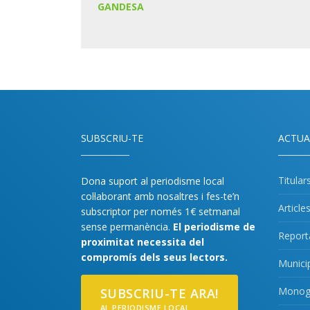
GANDESA
SUBSCRIU-TE
ACTUA
Titular
Dona suport al periodisme local
col·laborant amb nosaltres i fes-te’n
Article
subscriptor per només 1€ setmanal
sense permanència.
El periodisme de
Report
proximitat necessita del
compromís dels seus lectors.
Munici
Monogr
SUBSCRIU-TE ARA!
AL PERIODISME LOCAL