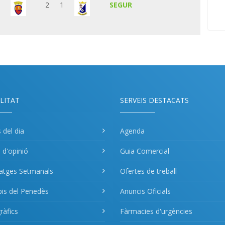
2
1
SEGUR
LITAT
SERVEIS DESTACATS
s del dia
Agenda
s d'opinió
Guia Comercial
atges Setmanals
Ofertes de treball
pis del Penedès
Anuncis Oficials
àfics
Fàrmacies d'urgències