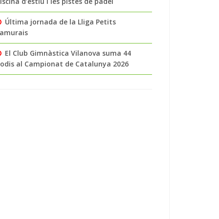
iscina d’estiu i les pistes de pàdel
Última jornada de la Lliga Petits
amurais
El Club Gimnàstica Vilanova suma 44
odis al Campionat de Catalunya 2026