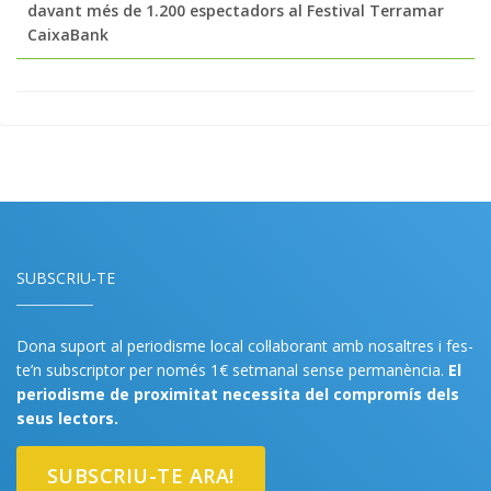
davant més de 1.200 espectadors al Festival Terramar
CaixaBank
SUBSCRIU-TE
Dona suport al periodisme local col·laborant amb nosaltres i fes-
te’n subscriptor per només 1€ setmanal sense permanència.
El
periodisme de proximitat necessita del compromís dels
seus lectors.
SUBSCRIU-TE ARA!