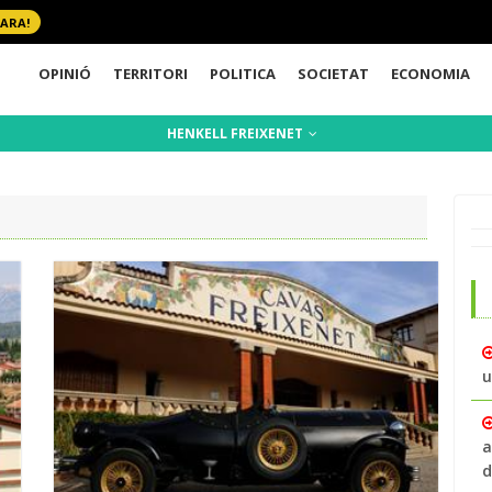
 ARA!
OPINIÓ
TERRITORI
POLITICA
SOCIETAT
ECONOMIA
HENKELL FREIXENET
u
a
d