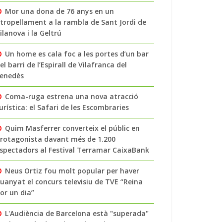
Mor una dona de 76 anys en un
tropellament a la rambla de Sant Jordi de
ilanova i la Geltrú
Un home es cala foc a les portes d’un bar
el barri de l’Espirall de Vilafranca del
enedès
Coma-ruga estrena una nova atracció
urística: el Safari de les Escombraries
Quim Masferrer converteix el públic en
rotagonista davant més de 1.200
spectadors al Festival Terramar CaixaBank
Neus Ortiz fou molt popular per haver
uanyat el concurs televisiu de TVE “Reina
or un dia”
L'Audiència de Barcelona està "superada"