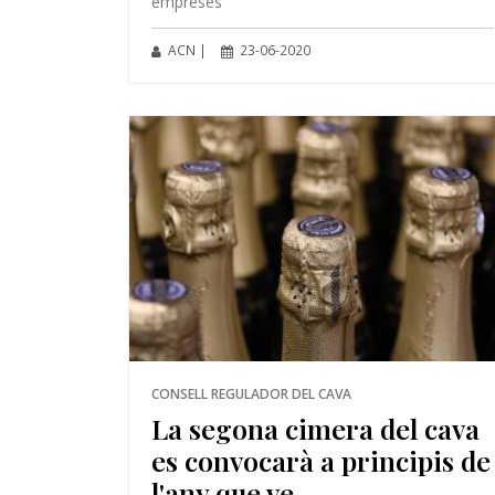
empreses
ACN |
23-06-2020
CONSELL REGULADOR DEL CAVA
La segona cimera del cava
es convocarà a principis de
l'any que ve