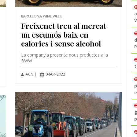
a
BARCELONA WINE WEEK
V
Freixenet treu al mercat
un escumós baix en
d
calories i sense alcohol
P
La companyia presenta nous productes a la
BWW
t
ACN |
04-04-2022
p
e
g
p