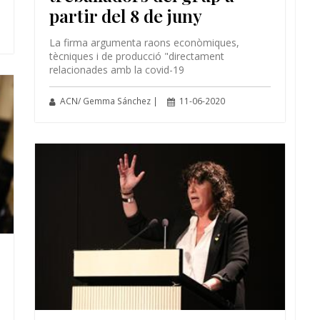
partir del 8 de juny
La firma argumenta raons econòmiques,
tècniques i de producció "directament
relacionades amb la covid-19
ACN/ Gemma Sánchez |
11-06-2020