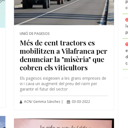
p
c
l
p
UNIÓ DE PAGESOS
Més de cent tractors es
mobilitzen a Vilafranca per
e
d
denunciar la "misèria" que
c
cobren els viticultors
Els pagesos exigeixen a les grans empreses de
vi i cava un augment del preu del raïm per
garantir el futur del sector
ACN/ Gemma Sánchez |
03-03-2022