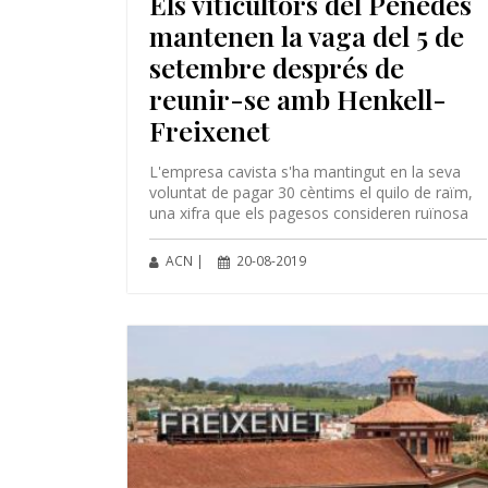
Els viticultors del Penedès
mantenen la vaga del 5 de
setembre després de
reunir-se amb Henkell-
Freixenet
L'empresa cavista s'ha mantingut en la seva
voluntat de pagar 30 cèntims el quilo de raïm,
una xifra que els pagesos consideren ruïnosa
ACN |
20-08-2019