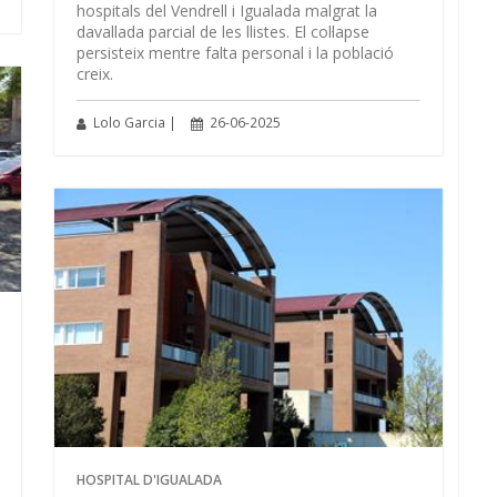
hospitals del Vendrell i Igualada malgrat la
davallada parcial de les llistes. El col·lapse
persisteix mentre falta personal i la població
creix.
Lolo Garcia |
26-06-2025
HOSPITAL D'IGUALADA