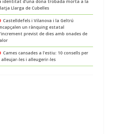
a identitat d’una dona trobada morta a la
latja Llarga de Cubelles
Castelldefels i Vilanova i la Geltrú
ncapçalen un rànquing estatal
'increment previst de dies amb onades de
alor
Cames cansades a l'estiu: 10 consells per
 alleujar-les i alleugerir-les