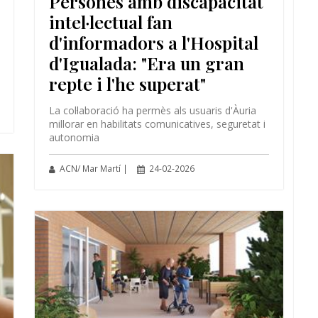
Persones amb discapacitat
intel·lectual fan
d'informadors a l'Hospital
d'Igualada: "Era un gran
repte i l'he superat"
La col·laboració ha permès als usuaris d'Àuria
millorar en habilitats comunicatives, seguretat i
autonomia
ACN/ Mar Martí |
24-02-2026