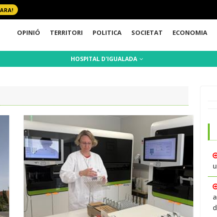
 ARA!
OPINIÓ
TERRITORI
POLITICA
SOCIETAT
ECONOMIA
HOSPITAL D'IGUALADA
u
a
d