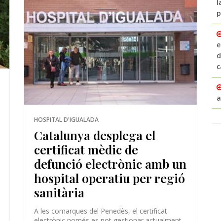
l
p
e
d
c
a
HOSPITAL D'IGUALADA
Catalunya desplega el
certificat mèdic de
defunció electrònic amb un
hospital operatiu per regió
sanitària
A les comarques del Penedès, el certificat
electrònic només es pot gestionar actualment