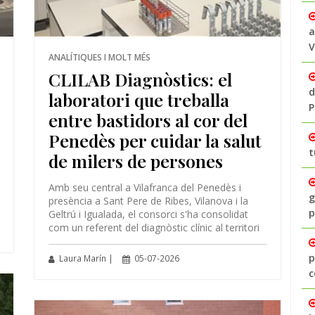
a
V
ANALÍTIQUES I MOLT MÉS
CLILAB Diagnòstics: el
d
laboratori que treballa
P
entre bastidors al cor del
Penedès per cuidar la salut
t
de milers de persones
Amb seu central a Vilafranca del Penedès i
g
presència a Sant Pere de Ribes, Vilanova i la
p
Geltrú i Igualada, el consorci s'ha consolidat
com un referent del diagnòstic clínic al territori
p
Laura Marín |
05-07-2026
c