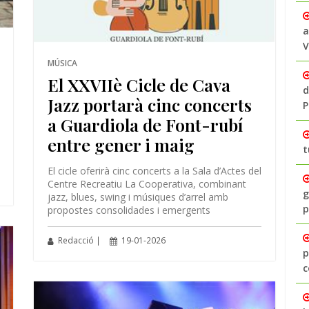
a
V
MÚSICA
El XXVIIè Cicle de Cava
d
Jazz portarà cinc concerts
P
a Guardiola de Font-rubí
entre gener i maig
t
El cicle oferirà cinc concerts a la Sala d’Actes del
Centre Recreatiu La Cooperativa, combinant
g
jazz, blues, swing i músiques d’arrel amb
p
propostes consolidades i emergents
Redacció |
19-01-2026
p
c