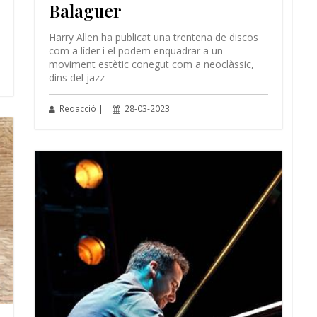
Balaguer
Harry Allen ha publicat una trentena de discos
com a líder i el podem enquadrar a un
moviment estètic conegut com a neoclàssic,
dins del jazz
Redacció |
28-03-2023