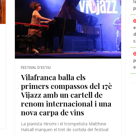
l
p
e
d
c
p
e
FESTIVAL D'ESTIU
Vilafranca balla els
primers compassos del 17è
Vijazz amb un cartell de
renom internacional i una
nova carpa de vins
La pianista Hiromi i el trompetista Matthew
Halsall marquen el tret de sortida del festival