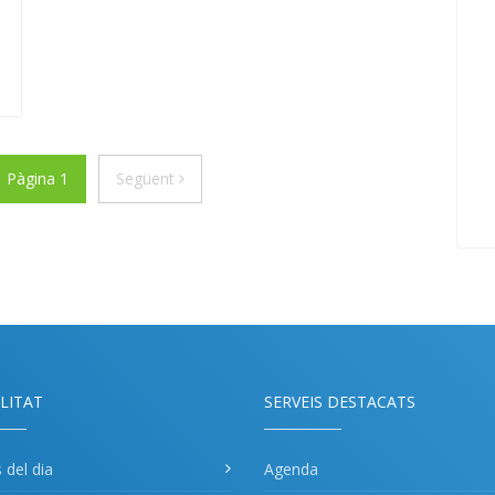
ior
Següent
Pàgina 1
Següent
LITAT
SERVEIS DESTACATS
s del dia
Agenda