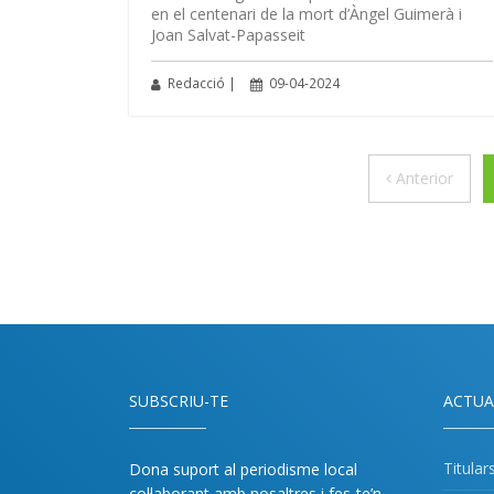
en el centenari de la mort d’Àngel Guimerà i
Joan Salvat-Papasseit
Redacció |
09-04-2024
Anter
Anterior
SUBSCRIU-TE
ACTUA
Titular
Dona suport al periodisme local
col·laborant amb nosaltres i fes-te’n