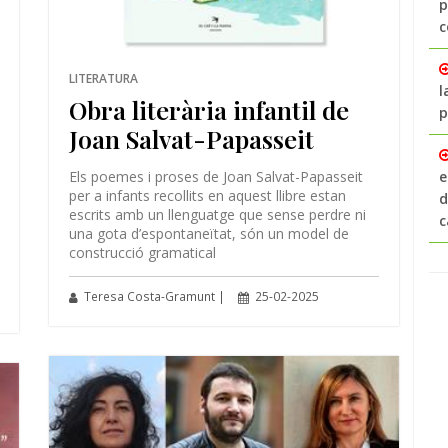
p
c
LITERATURA
l
Obra literària infantil de
p
Joan Salvat-Papasseit
Els poemes i proses de Joan Salvat-Papasseit
e
per a infants recollits en aquest llibre estan
d
escrits amb un llenguatge que sense perdre ni
c
una gota d’espontaneïtat, són un model de
construcció gramatical
Teresa Costa-Gramunt |
25-02-2025