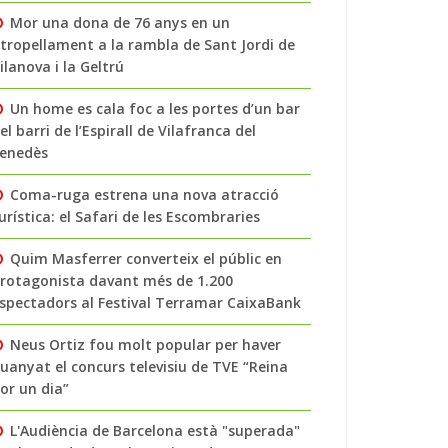
Mor una dona de 76 anys en un
tropellament a la rambla de Sant Jordi de
ilanova i la Geltrú
Un home es cala foc a les portes d’un bar
el barri de l’Espirall de Vilafranca del
enedès
Coma-ruga estrena una nova atracció
urística: el Safari de les Escombraries
Quim Masferrer converteix el públic en
rotagonista davant més de 1.200
spectadors al Festival Terramar CaixaBank
Neus Ortiz fou molt popular per haver
uanyat el concurs televisiu de TVE “Reina
or un dia”
L'Audiència de Barcelona està "superada"