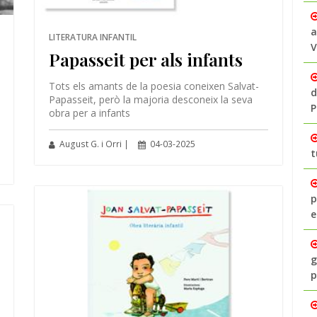
a
LITERATURA INFANTIL
V
Papasseit per als infants
Tots els amants de la poesia coneixen Salvat-
d
Papasseit, però la majoria desconeix la seva
P
obra per a infants
August G. i Orri |
04-03-2025
t
p
e
g
p