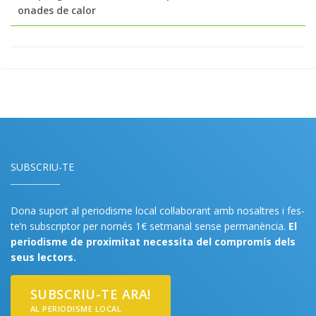
onades de calor
SUBSCRIU-TE
Dona suport al periodisme local col·laborant amb nosaltres i fes-
te’n subscriptor per només 1€ setmanal sense permanència.
El
periodisme de proximitat necessita del compromís dels
seus lectors.
SUBSCRIU-TE ARA!
AL PERIODISME LOCAL