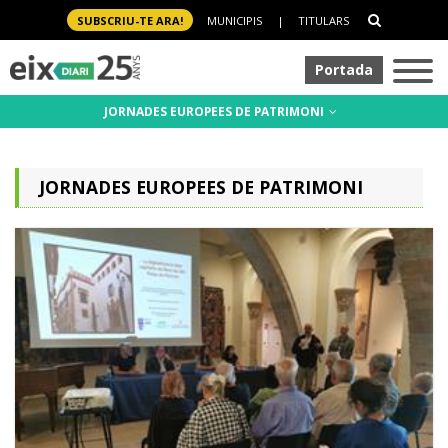
SUBSCRIU-TE ARA!
MUNICIPIS
|
TITULARS
Portada
JORNADES EUROPEES DE PATRIMONI
JORNADES EUROPEES DE PATRIMONI