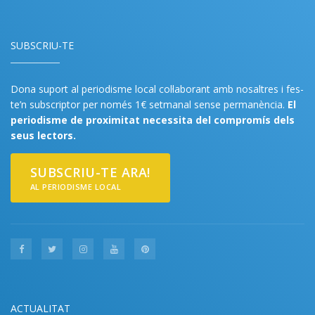
SUBSCRIU-TE
Dona suport al periodisme local col·laborant amb nosaltres i fes-
te’n subscriptor per només 1€ setmanal sense permanència.
El
periodisme de proximitat necessita del compromís dels
seus lectors.
SUBSCRIU-TE ARA!
AL PERIODISME LOCAL
ACTUALITAT