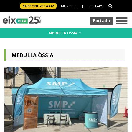
SUBSCRIU-TE ARA!
MUNICIPIS
|
TITULARS
Portada
MEDUL·LA ÒSSIA
MEDUL·LA ÒSSIA