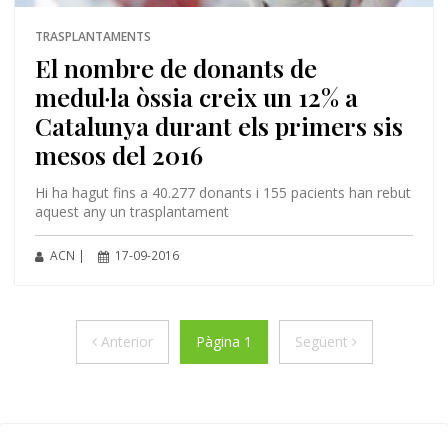
TRASPLANTAMENTS
El nombre de donants de
medul·la òssia creix un 12% a
Catalunya durant els primers sis
mesos del 2016
Hi ha hagut fins a 40.277 donants i 155 pacients han rebut
aquest any un trasplantament
ACN |
17-09-2016
Anterior
Següent
Anterior
Pàgina 1
Següent