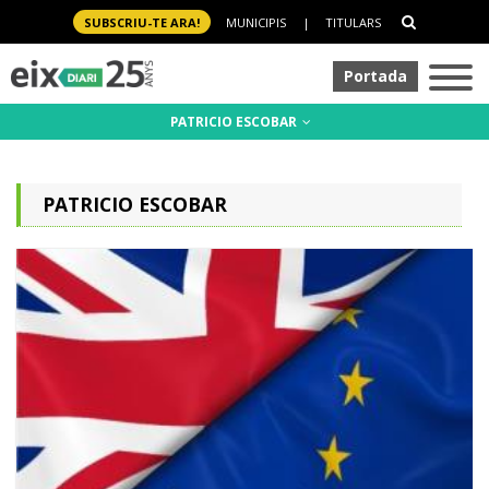
SUBSCRIU-TE ARA!
MUNICIPIS
|
TITULARS
Portada
PATRICIO ESCOBAR
PATRICIO ESCOBAR