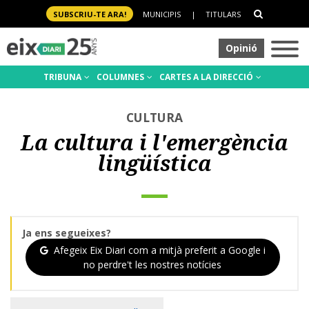
SUBSCRIU-TE ARA!
MUNICIPIS
|
TITULARS
Opinió
TRIBUNA
COLUMNES
CARTES A LA DIRECCIÓ
CULTURA
La cultura i l'emergència
lingüística
Ja ens segueixes?
Afegeix Eix Diari com a mitjà preferit a Google i
no perdre't les nostres notícies