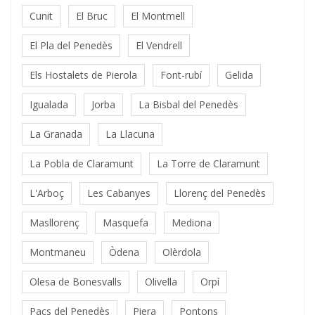
Cunit
El Bruc
El Montmell
El Pla del Penedès
El Vendrell
Els Hostalets de Pierola
Font-rubí
Gelida
Igualada
Jorba
La Bisbal del Penedès
La Granada
La Llacuna
La Pobla de Claramunt
La Torre de Claramunt
L'Arboç
Les Cabanyes
Llorenç del Penedès
Masllorenç
Masquefa
Mediona
Montmaneu
Òdena
Olèrdola
Olesa de Bonesvalls
Olivella
Orpí
Pacs del Penedès
Piera
Pontons