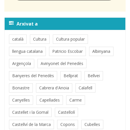
Arxivat a
català
Cultura
Cultura popular
llengua catalana
Patricio Escobar
Albinyana
Argençola
Avinyonet del Penedès
Banyeres del Penedès
Bellprat
Bellvei
Bonastre
Cabrera d'Anoia
Calafell
Canyelles
Capellades
Carme
Castellet i la Gornal
Castellolí
Castellví de la Marca
Copons
Cubelles