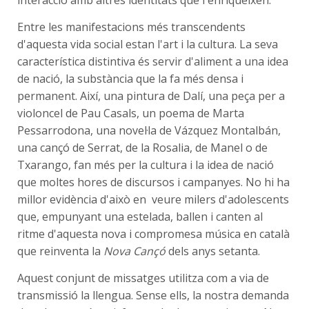
interacció amb altres identitats que l'enriqueixen.
Entre les manifestacions més transcendents
d'aquesta vida social estan l'art i la cultura. La seva
característica distintiva és servir d'aliment a una idea
de nació, la substància que la fa més densa i
permanent. Així, una pintura de Dalí, una peça per a
violoncel de Pau Casals, un poema de Marta
Pessarrodona, una novel·la de Vázquez Montalbán,
una cançó de Serrat, de la Rosalia, de Manel o de
Txarango, fan més per la cultura i la idea de nació
que moltes hores de discursos i campanyes. No hi ha
millor evidència d'això en veure milers d'adolescents
que, empunyant una estelada, ballen i canten al
ritme d'aquesta nova i compromesa música en català
que reinventa la
Nova Cançó
dels anys setanta.
Aquest conjunt de missatges utilitza com a via de
transmissió la llengua. Sense ells, la nostra demanda