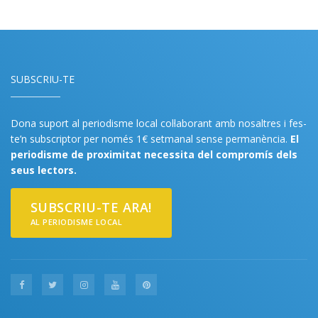
SUBSCRIU-TE
Dona suport al periodisme local col·laborant amb nosaltres i fes-
te’n subscriptor per només 1€ setmanal sense permanència.
El
periodisme de proximitat necessita del compromís dels
seus lectors.
SUBSCRIU-TE ARA!
AL PERIODISME LOCAL